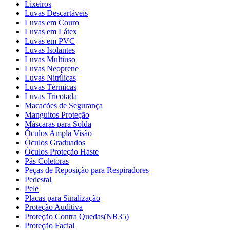
Lixeiros
Luvas Descartáveis
Luvas em Couro
Luvas em Látex
Luvas em PVC
Luvas Isolantes
Luvas Multiuso
Luvas Neoprene
Luvas Nitrílicas
Luvas Térmicas
Luvas Tricotada
Macacões de Segurança
Manguitos Proteção
Máscaras para Solda
Óculos Ampla Visão
Óculos Graduados
Óculos Proteção Haste
Pás Coletoras
Peças de Reposição para Respiradores
Pedestal
Pele
Placas para Sinalização
Proteção Auditiva
Proteção Contra Quedas(NR35)
Proteção Facial