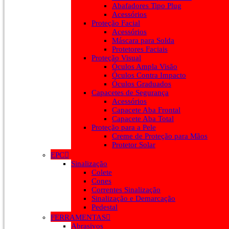
Abafadores Tipo Plug
Acessórios
Proteção Facial
Acessórios
Máscara para Solda
Protetores Faciais
Proteção Visual
Óculos Ampla Visão
Óculos Contra Impacto
Óculos Graduados
Capacetes de Segurança
Acessórios
Capacete Aba Frontal
Capacete Aba Total
Proteção para a Pele
Creme de Proteção para Mãos
Protetor Solar
EPC
Sinalização
Colete
Cones
Correntes Sinalização
Sinalização e Demarcação
Pedestal
FERRAMENTAS
Abrasivos