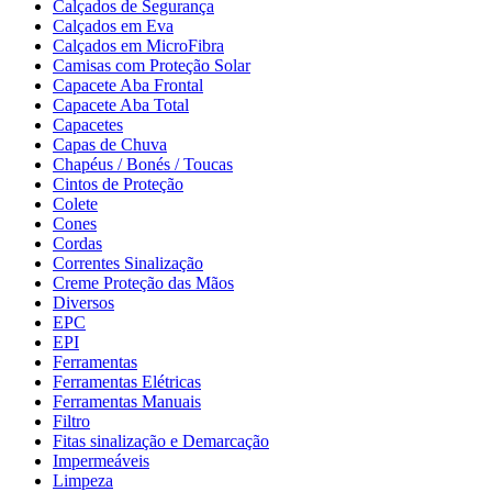
Calçados de Segurança
Calçados em Eva
Calçados em MicroFibra
Camisas com Proteção Solar
Capacete Aba Frontal
Capacete Aba Total
Capacetes
Capas de Chuva
Chapéus / Bonés / Toucas
Cintos de Proteção
Colete
Cones
Cordas
Correntes Sinalização
Creme Proteção das Mãos
Diversos
EPC
EPI
Ferramentas
Ferramentas Elétricas
Ferramentas Manuais
Filtro
Fitas sinalização e Demarcação
Impermeáveis
Limpeza