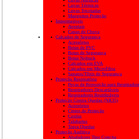
Luvas Nitrílicas
Luvas Térmicas
Luvas Tricotadas
Manguitos Proteção
Impermeáveis
Aventais
Capas de Chuva
Calçados de Segurança
Acessórios
Botas de PVC
Botas de Segurança
Botas Nobuck
Calçados em EVA
Calçados em MicroFibra
Sapatos/Tênis de Segurança
Proteção Respiratória
Peças de Reposição para Respirador
Respiradores Descartáveis
Respiradores Reutilizáveis
Proteção Contra Quedas (NR35)
Acessórios
Cintos de Proteção
Cordas
Talabartes
Trava Quedas
Proteção Auditiva
Abafadores Tipo Concha