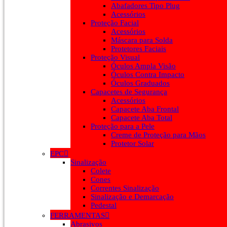
Abafadores Tipo Plug
Acessórios
Proteção Facial
Acessórios
Máscara para Solda
Protetores Faciais
Proteção Visual
Óculos Ampla Visão
Óculos Contra Impacto
Óculos Graduados
Capacetes de Segurança
Acessórios
Capacete Aba Frontal
Capacete Aba Total
Proteção para a Pele
Creme de Proteção para Mãos
Protetor Solar
EPC
Sinalização
Colete
Cones
Correntes Sinalização
Sinalização e Demarcação
Pedestal
FERRAMENTAS
Abrasivos