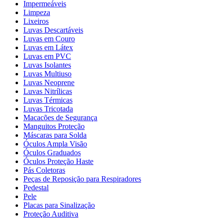
Impermeáveis
Limpeza
Lixeiros
Luvas Descartáveis
Luvas em Couro
Luvas em Látex
Luvas em PVC
Luvas Isolantes
Luvas Multiuso
Luvas Neoprene
Luvas Nitrílicas
Luvas Térmicas
Luvas Tricotada
Macacões de Segurança
Manguitos Proteção
Máscaras para Solda
Óculos Ampla Visão
Óculos Graduados
Óculos Proteção Haste
Pás Coletoras
Peças de Reposição para Respiradores
Pedestal
Pele
Placas para Sinalização
Proteção Auditiva