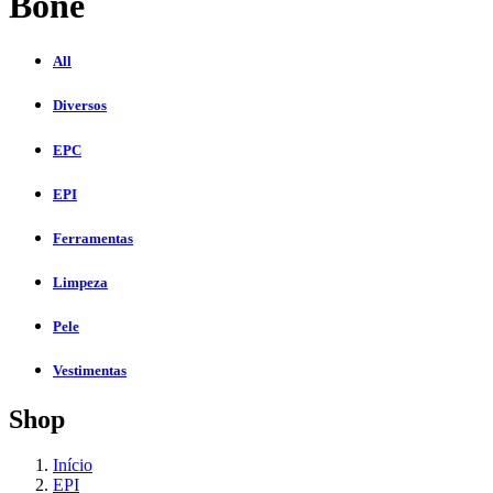
Boné
All
Diversos
EPC
EPI
Ferramentas
Limpeza
Pele
Vestimentas
Shop
Início
EPI