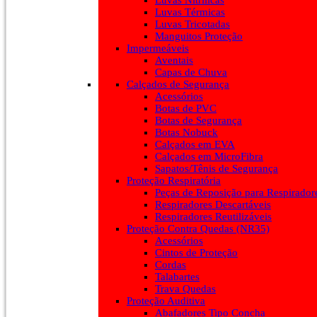
Luvas Nitrílicas
Luvas Térmicas
Luvas Tricotadas
Manguitos Proteção
Impermeáveis
Aventais
Capas de Chuva
Calçados de Segurança
Acessórios
Botas de PVC
Botas de Segurança
Botas Nobuck
Calçados em EVA
Calçados em MicroFibra
Sapatos/Tênis de Segurança
Proteção Respiratória
Peças de Reposição para Respirador
Respiradores Descartáveis
Respiradores Reutilizáveis
Proteção Contra Quedas (NR35)
Acessórios
Cintos de Proteção
Cordas
Talabartes
Trava Quedas
Proteção Auditiva
Abafadores Tipo Concha