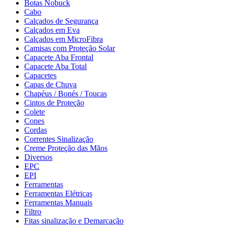
Botas Nobuck
Cabo
Calçados de Segurança
Calçados em Eva
Calçados em MicroFibra
Camisas com Proteção Solar
Capacete Aba Frontal
Capacete Aba Total
Capacetes
Capas de Chuva
Chapéus / Bonés / Toucas
Cintos de Proteção
Colete
Cones
Cordas
Correntes Sinalização
Creme Proteção das Mãos
Diversos
EPC
EPI
Ferramentas
Ferramentas Elétricas
Ferramentas Manuais
Filtro
Fitas sinalização e Demarcação