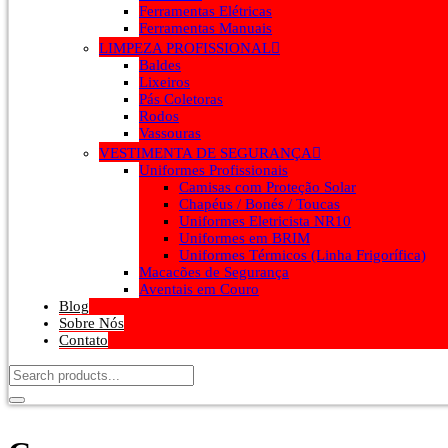
Ferramentas Elétricas
Ferramentas Manuais
LIMPEZA PROFISSIONAL
Baldes
Lixeiros
Pás Coletoras
Rodos
Vassouras
VESTIMENTA DE SEGURANÇA
Uniformes Profissionais
Camisas com Proteção Solar
Chapéus / Bonés / Toucas
Uniformes Eletricista NR10
Uniformes em BRIM
Uniformes Térmicos (Linha Frigorífica)
Macacões de Segurança
Aventais em Couro
Blog
Sobre Nós
Contato