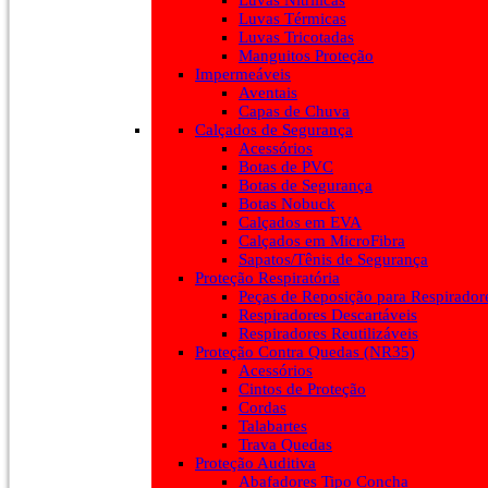
Luvas Nitrílicas
Luvas Térmicas
Luvas Tricotadas
Manguitos Proteção
Impermeáveis
Aventais
Capas de Chuva
Calçados de Segurança
Acessórios
Botas de PVC
Botas de Segurança
Botas Nobuck
Calçados em EVA
Calçados em MicroFibra
Sapatos/Tênis de Segurança
Proteção Respiratória
Peças de Reposição para Respirador
Respiradores Descartáveis
Respiradores Reutilizáveis
Proteção Contra Quedas (NR35)
Acessórios
Cintos de Proteção
Cordas
Talabartes
Trava Quedas
Proteção Auditiva
Abafadores Tipo Concha