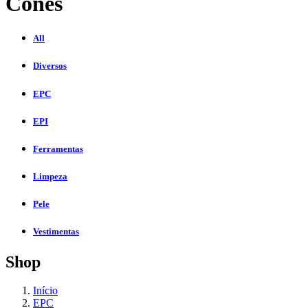
Cones
All
Diversos
EPC
EPI
Ferramentas
Limpeza
Pele
Vestimentas
Shop
Início
EPC