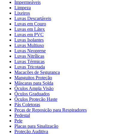
Impermeáveis
Limpeza
Lixeiros
Luvas Descartáveis
Luvas em Couro
Luvas em Látex
Luvas em PVC
Luvas Isolantes
Luvas Multiuso
Luvas Neoprene
Luvas Nitrílicas
Luvas Térmicas
Luvas Tricotada
Macacões de Segurança
Manguitos Proteção
Máscaras para Solda
Óculos Ampla Visão
Óculos Graduados
Óculos Proteção Haste
Pás Coletoras
Peças de Reposição para Respiradores
Pedestal
Pele
Placas para Sinalização
Proteção Auditiva