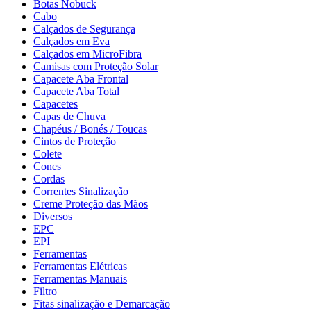
Botas Nobuck
Cabo
Calçados de Segurança
Calçados em Eva
Calçados em MicroFibra
Camisas com Proteção Solar
Capacete Aba Frontal
Capacete Aba Total
Capacetes
Capas de Chuva
Chapéus / Bonés / Toucas
Cintos de Proteção
Colete
Cones
Cordas
Correntes Sinalização
Creme Proteção das Mãos
Diversos
EPC
EPI
Ferramentas
Ferramentas Elétricas
Ferramentas Manuais
Filtro
Fitas sinalização e Demarcação