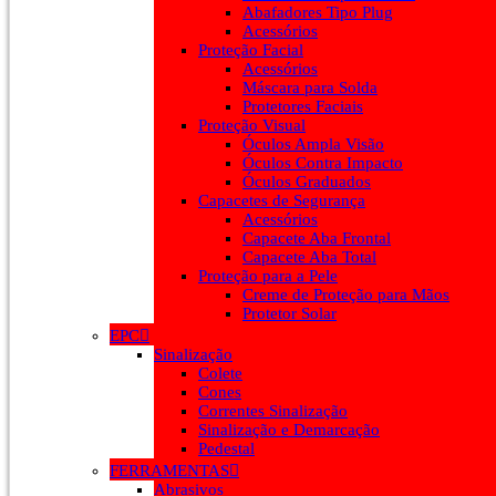
Abafadores Tipo Plug
Acessórios
Proteção Facial
Acessórios
Máscara para Solda
Protetores Faciais
Proteção Visual
Óculos Ampla Visão
Óculos Contra Impacto
Óculos Graduados
Capacetes de Segurança
Acessórios
Capacete Aba Frontal
Capacete Aba Total
Proteção para a Pele
Creme de Proteção para Mãos
Protetor Solar
EPC
Sinalização
Colete
Cones
Correntes Sinalização
Sinalização e Demarcação
Pedestal
FERRAMENTAS
Abrasivos