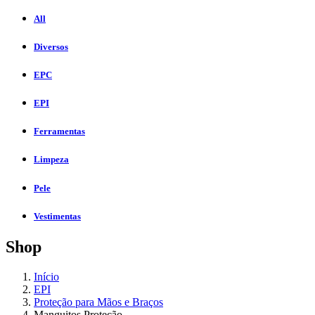
All
Diversos
EPC
EPI
Ferramentas
Limpeza
Pele
Vestimentas
Shop
Início
EPI
Proteção para Mãos e Braços
Manguitos Proteção