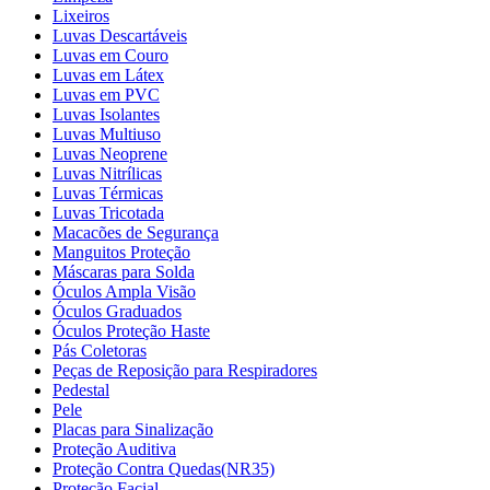
Lixeiros
Luvas Descartáveis
Luvas em Couro
Luvas em Látex
Luvas em PVC
Luvas Isolantes
Luvas Multiuso
Luvas Neoprene
Luvas Nitrílicas
Luvas Térmicas
Luvas Tricotada
Macacões de Segurança
Manguitos Proteção
Máscaras para Solda
Óculos Ampla Visão
Óculos Graduados
Óculos Proteção Haste
Pás Coletoras
Peças de Reposição para Respiradores
Pedestal
Pele
Placas para Sinalização
Proteção Auditiva
Proteção Contra Quedas(NR35)
Proteção Facial