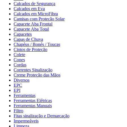
Calçados de Segurança
Calçados em Eva
Calçados em MicroFibra
Camisas com Proteção Solar
Capacete Aba Frontal
Capacete Aba Total
Capacetes
Capas de Chuva
Chapéus / Bonés / Toucas
Cintos de Proteção
Colete
Cones
Cordas
Correntes Sinalização
Creme Proteção das Mãos
Diversos
EPC
EPI
Ferramentas
Ferramentas Elétricas
Ferramentas Manuais
Filtro
Fitas sinalização e Demarcação
Impermeáveis
Limpeza