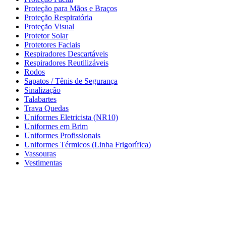
Proteção para Mãos e Braços
Proteção Respiratória
Proteção Visual
Protetor Solar
Protetores Faciais
Respiradores Descartáveis
Respiradores Reutilizáveis
Rodos
Sapatos / Tênis de Segurança
Sinalização
Talabartes
Trava Quedas
Uniformes Eletricista (NR10)
Uniformes em Brim
Uniformes Profissionais
Uniformes Térmicos (Linha Frigorífica)
Vassouras
Vestimentas