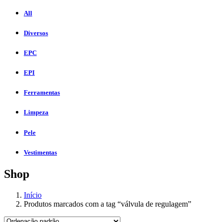
All
Diversos
EPC
EPI
Ferramentas
Limpeza
Pele
Vestimentas
Shop
Início
Produtos marcados com a tag “válvula de regulagem”