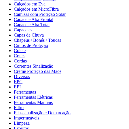
Calçados em Eva
Calçados em MicroFibra
Camisas com Proteção Solar
Capacete Aba Frontal
Capacete Aba Total
Capacetes
Capas de Chuva
Chapéus / Bonés / Toucas
Cintos de Proteção
Colete
Cones
Cordas
Correntes Sinalização
Creme Proteção das Mãos
Diversos
EPC
EPI
Ferramentas
Ferramentas Elétricas
Ferramentas Manuais
Filtro
Fitas sinalização e Demarcação
Impermeáveis
Limpeza
Lixeiros