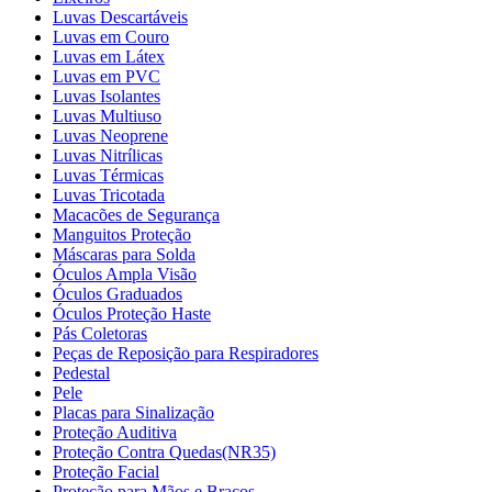
Luvas Descartáveis
Luvas em Couro
Luvas em Látex
Luvas em PVC
Luvas Isolantes
Luvas Multiuso
Luvas Neoprene
Luvas Nitrílicas
Luvas Térmicas
Luvas Tricotada
Macacões de Segurança
Manguitos Proteção
Máscaras para Solda
Óculos Ampla Visão
Óculos Graduados
Óculos Proteção Haste
Pás Coletoras
Peças de Reposição para Respiradores
Pedestal
Pele
Placas para Sinalização
Proteção Auditiva
Proteção Contra Quedas(NR35)
Proteção Facial
Proteção para Mãos e Braços