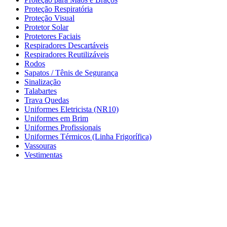
Proteção Respiratória
Proteção Visual
Protetor Solar
Protetores Faciais
Respiradores Descartáveis
Respiradores Reutilizáveis
Rodos
Sapatos / Tênis de Segurança
Sinalização
Talabartes
Trava Quedas
Uniformes Eletricista (NR10)
Uniformes em Brim
Uniformes Profissionais
Uniformes Térmicos (Linha Frigorífica)
Vassouras
Vestimentas