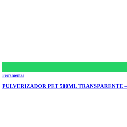
Ferramentas
PULVERIZADOR PET 500ML TRANSPARENTE 
Av. Jorn. Assis Chateaubriand, 836
Liberdade, Campina Grande – PB, 58414-060