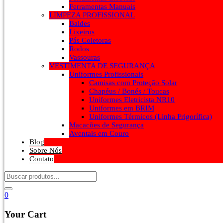
Ferramentas Manuais
LIMPEZA PROFISSIONAL
Baldes
Lixeiros
Pás Coletoras
Rodos
Vassouras
VESTIMENTA DE SEGURANÇA
Uniformes Profissionais
Camisas com Proteção Solar
Chapéus / Bonés / Toucas
Uniformes Eletricista NR10
Uniformes em BRIM
Uniformes Térmicos (Linha Frigorífica)
Macacões de Segurança
Aventais em Couro
Blog
Sobre Nós
Contato
0
Your Cart