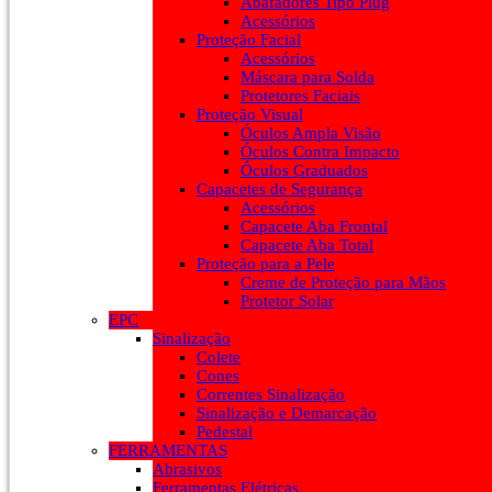
Abafadores Tipo Plug
Acessórios
Proteção Facial
Acessórios
Máscara para Solda
Protetores Faciais
Proteção Visual
Óculos Ampla Visão
Óculos Contra Impacto
Óculos Graduados
Capacetes de Segurança
Acessórios
Capacete Aba Frontal
Capacete Aba Total
Proteção para a Pele
Creme de Proteção para Mãos
Protetor Solar
EPC
Sinalização
Colete
Cones
Correntes Sinalização
Sinalização e Demarcação
Pedestal
FERRAMENTAS
Abrasivos
Ferramentas Elétricas