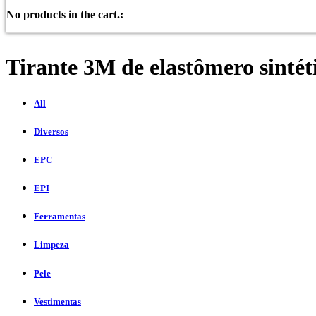
No products in the cart.:
Tirante 3M de elastômero sintét
All
Diversos
EPC
EPI
Ferramentas
Limpeza
Pele
Vestimentas