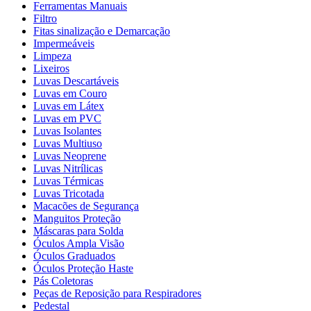
Ferramentas Manuais
Filtro
Fitas sinalização e Demarcação
Impermeáveis
Limpeza
Lixeiros
Luvas Descartáveis
Luvas em Couro
Luvas em Látex
Luvas em PVC
Luvas Isolantes
Luvas Multiuso
Luvas Neoprene
Luvas Nitrílicas
Luvas Térmicas
Luvas Tricotada
Macacões de Segurança
Manguitos Proteção
Máscaras para Solda
Óculos Ampla Visão
Óculos Graduados
Óculos Proteção Haste
Pás Coletoras
Peças de Reposição para Respiradores
Pedestal