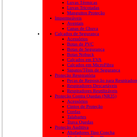
Luvas Térmicas
Luvas Tricotadas
Manguitos Proteção
Impermeáveis
Aventais
Capas de Chuva
Calçados de Segurança
Acessórios
Botas de PVC
Botas de Segurança
Botas Nobuck
Calçados em EVA
Calçados em MicroFibra
Sapatos/Tênis de Segurança
Proteção Respiratória
Peças de Reposição para Respirador
Respiradores Descartáveis
Respiradores Reutilizáveis
Proteção Contra Quedas (NR35)
Acessórios
Cintos de Proteção
Cordas
Talabartes
Trava Quedas
Proteção Auditiva
Abafadores Tipo Concha