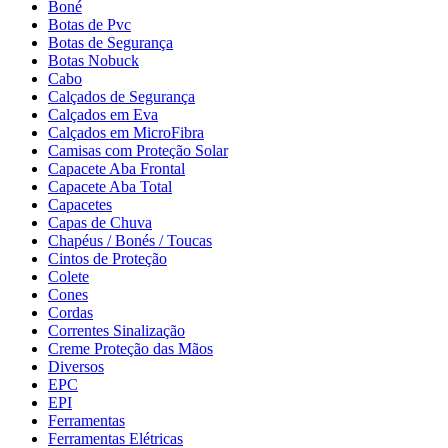
Boné
Botas de Pvc
Botas de Segurança
Botas Nobuck
Cabo
Calçados de Segurança
Calçados em Eva
Calçados em MicroFibra
Camisas com Proteção Solar
Capacete Aba Frontal
Capacete Aba Total
Capacetes
Capas de Chuva
Chapéus / Bonés / Toucas
Cintos de Proteção
Colete
Cones
Cordas
Correntes Sinalização
Creme Proteção das Mãos
Diversos
EPC
EPI
Ferramentas
Ferramentas Elétricas