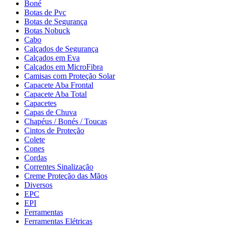
Boné
Botas de Pvc
Botas de Segurança
Botas Nobuck
Cabo
Calçados de Segurança
Calçados em Eva
Calçados em MicroFibra
Camisas com Proteção Solar
Capacete Aba Frontal
Capacete Aba Total
Capacetes
Capas de Chuva
Chapéus / Bonés / Toucas
Cintos de Proteção
Colete
Cones
Cordas
Correntes Sinalização
Creme Proteção das Mãos
Diversos
EPC
EPI
Ferramentas
Ferramentas Elétricas