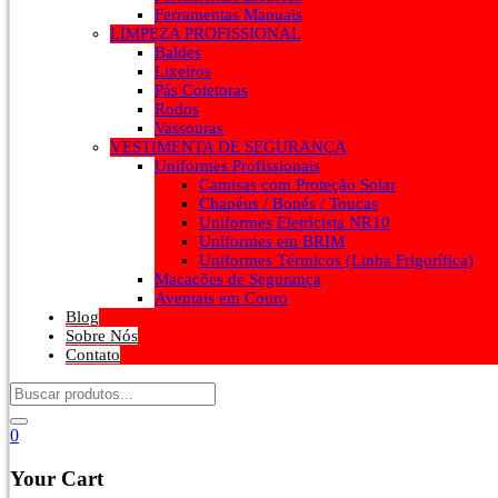
Ferramentas Manuais
LIMPEZA PROFISSIONAL
Baldes
Lixeiros
Pás Coletoras
Rodos
Vassouras
VESTIMENTA DE SEGURANÇA
Uniformes Profissionais
Camisas com Proteção Solar
Chapéus / Bonés / Toucas
Uniformes Eletricista NR10
Uniformes em BRIM
Uniformes Térmicos (Linha Frigorífica)
Macacões de Segurança
Aventais em Couro
Blog
Sobre Nós
Contato
0
Your Cart