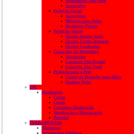
Abafadores Tipo Plug
Acessórios
Proteção Facial
Acessórios
Máscara para Solda
Protetores Faciais
Proteção Visual
Óculos Ampla Visão
Óculos Contra Impacto
Óculos Graduados
Capacetes de Segurança
Acessórios
Capacete Aba Frontal
Capacete Aba Total
Proteção para a Pele
Creme de Proteção para Mãos
Protetor Solar
EPC
Sinalização
Colete
Cones
Correntes Sinalização
Sinalização e Demarcação
Pedestal
FERRAMENTAS
Abrasivos
Ferramentas Elétricas