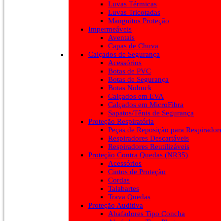
Luvas Térmicas
Luvas Tricotadas
Manguitos Proteção
Impermeáveis
Aventais
Capas de Chuva
Calçados de Segurança
Acessórios
Botas de PVC
Botas de Segurança
Botas Nobuck
Calçados em EVA
Calçados em MicroFibra
Sapatos/Tênis de Segurança
Proteção Respiratória
Peças de Reposição para Respirador
Respiradores Descartáveis
Respiradores Reutilizáveis
Proteção Contra Quedas (NR35)
Acessórios
Cintos de Proteção
Cordas
Talabartes
Trava Quedas
Proteção Auditiva
Abafadores Tipo Concha