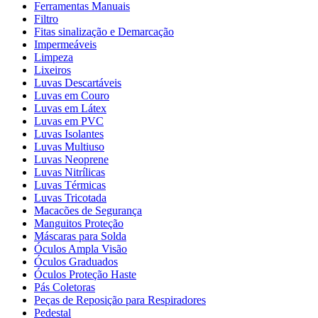
Ferramentas Manuais
Filtro
Fitas sinalização e Demarcação
Impermeáveis
Limpeza
Lixeiros
Luvas Descartáveis
Luvas em Couro
Luvas em Látex
Luvas em PVC
Luvas Isolantes
Luvas Multiuso
Luvas Neoprene
Luvas Nitrílicas
Luvas Térmicas
Luvas Tricotada
Macacões de Segurança
Manguitos Proteção
Máscaras para Solda
Óculos Ampla Visão
Óculos Graduados
Óculos Proteção Haste
Pás Coletoras
Peças de Reposição para Respiradores
Pedestal