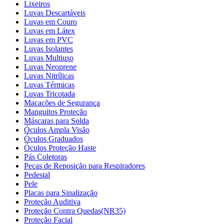
Lixeiros
Luvas Descartáveis
Luvas em Couro
Luvas em Látex
Luvas em PVC
Luvas Isolantes
Luvas Multiuso
Luvas Neoprene
Luvas Nitrílicas
Luvas Térmicas
Luvas Tricotada
Macacões de Segurança
Manguitos Proteção
Máscaras para Solda
Óculos Ampla Visão
Óculos Graduados
Óculos Proteção Haste
Pás Coletoras
Peças de Reposição para Respiradores
Pedestal
Pele
Placas para Sinalização
Proteção Auditiva
Proteção Contra Quedas(NR35)
Proteção Facial