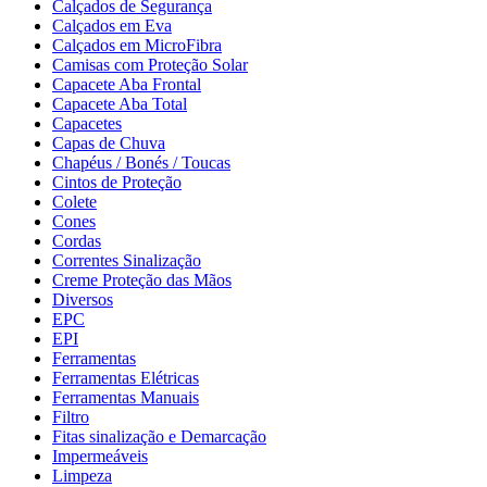
Calçados de Segurança
Calçados em Eva
Calçados em MicroFibra
Camisas com Proteção Solar
Capacete Aba Frontal
Capacete Aba Total
Capacetes
Capas de Chuva
Chapéus / Bonés / Toucas
Cintos de Proteção
Colete
Cones
Cordas
Correntes Sinalização
Creme Proteção das Mãos
Diversos
EPC
EPI
Ferramentas
Ferramentas Elétricas
Ferramentas Manuais
Filtro
Fitas sinalização e Demarcação
Impermeáveis
Limpeza