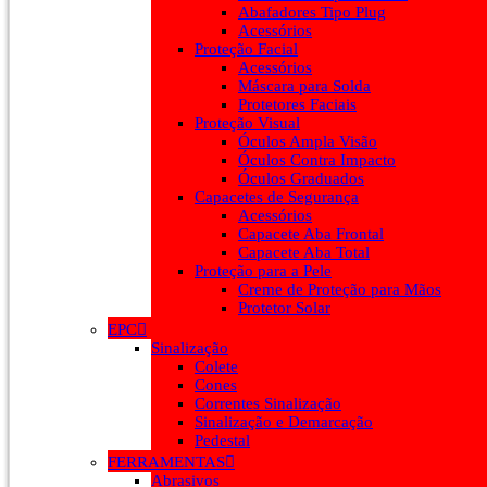
Abafadores Tipo Plug
Acessórios
Proteção Facial
Acessórios
Máscara para Solda
Protetores Faciais
Proteção Visual
Óculos Ampla Visão
Óculos Contra Impacto
Óculos Graduados
Capacetes de Segurança
Acessórios
Capacete Aba Frontal
Capacete Aba Total
Proteção para a Pele
Creme de Proteção para Mãos
Protetor Solar
EPC
Sinalização
Colete
Cones
Correntes Sinalização
Sinalização e Demarcação
Pedestal
FERRAMENTAS
Abrasivos