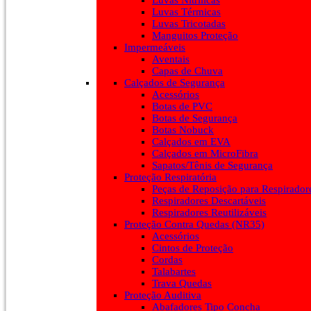
Luvas Nitrílicas
Luvas Térmicas
Luvas Tricotadas
Manguitos Proteção
Impermeáveis
Aventais
Capas de Chuva
Calçados de Segurança
Acessórios
Botas de PVC
Botas de Segurança
Botas Nobuck
Calçados em EVA
Calçados em MicroFibra
Sapatos/Tênis de Segurança
Proteção Respiratória
Peças de Reposição para Respirador
Respiradores Descartáveis
Respiradores Reutilizáveis
Proteção Contra Quedas (NR35)
Acessórios
Cintos de Proteção
Cordas
Talabartes
Trava Quedas
Proteção Auditiva
Abafadores Tipo Concha