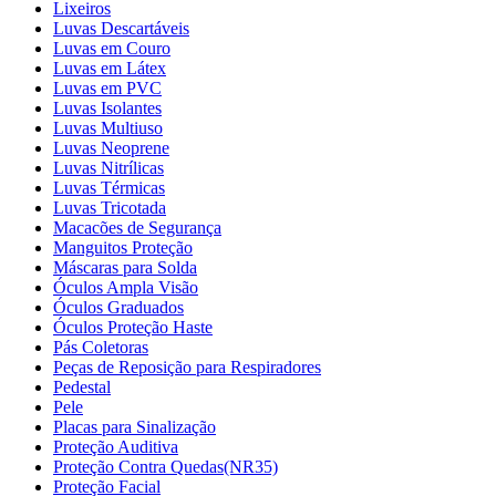
Lixeiros
Luvas Descartáveis
Luvas em Couro
Luvas em Látex
Luvas em PVC
Luvas Isolantes
Luvas Multiuso
Luvas Neoprene
Luvas Nitrílicas
Luvas Térmicas
Luvas Tricotada
Macacões de Segurança
Manguitos Proteção
Máscaras para Solda
Óculos Ampla Visão
Óculos Graduados
Óculos Proteção Haste
Pás Coletoras
Peças de Reposição para Respiradores
Pedestal
Pele
Placas para Sinalização
Proteção Auditiva
Proteção Contra Quedas(NR35)
Proteção Facial