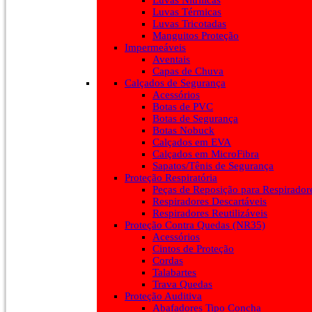
Luvas Nitrílicas
Luvas Térmicas
Luvas Tricotadas
Manguitos Proteção
Impermeáveis
Aventais
Capas de Chuva
Calçados de Segurança
Acessórios
Botas de PVC
Botas de Segurança
Botas Nobuck
Calçados em EVA
Calçados em MicroFibra
Sapatos/Tênis de Segurança
Proteção Respiratória
Peças de Reposição para Respirador
Respiradores Descartáveis
Respiradores Reutilizáveis
Proteção Contra Quedas (NR35)
Acessórios
Cintos de Proteção
Cordas
Talabartes
Trava Quedas
Proteção Auditiva
Abafadores Tipo Concha