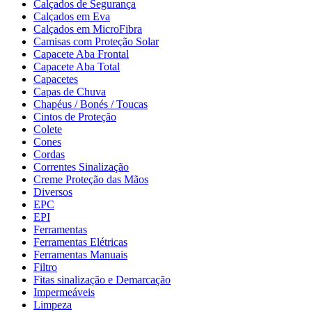
Calçados de Segurança
Calçados em Eva
Calçados em MicroFibra
Camisas com Proteção Solar
Capacete Aba Frontal
Capacete Aba Total
Capacetes
Capas de Chuva
Chapéus / Bonés / Toucas
Cintos de Proteção
Colete
Cones
Cordas
Correntes Sinalização
Creme Proteção das Mãos
Diversos
EPC
EPI
Ferramentas
Ferramentas Elétricas
Ferramentas Manuais
Filtro
Fitas sinalização e Demarcação
Impermeáveis
Limpeza