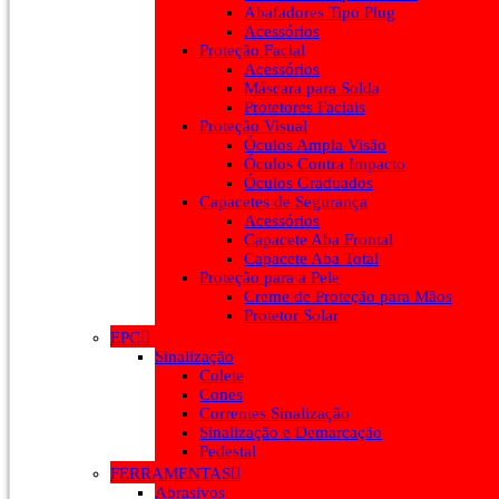
Abafadores Tipo Plug
Acessórios
Proteção Facial
Acessórios
Máscara para Solda
Protetores Faciais
Proteção Visual
Óculos Ampla Visão
Óculos Contra Impacto
Óculos Graduados
Capacetes de Segurança
Acessórios
Capacete Aba Frontal
Capacete Aba Total
Proteção para a Pele
Creme de Proteção para Mãos
Protetor Solar
EPC
Sinalização
Colete
Cones
Correntes Sinalização
Sinalização e Demarcação
Pedestal
FERRAMENTAS
Abrasivos