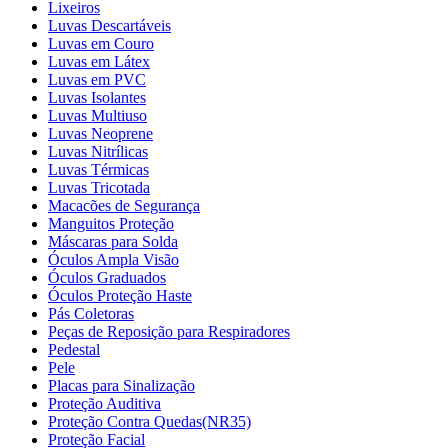
Lixeiros
Luvas Descartáveis
Luvas em Couro
Luvas em Látex
Luvas em PVC
Luvas Isolantes
Luvas Multiuso
Luvas Neoprene
Luvas Nitrílicas
Luvas Térmicas
Luvas Tricotada
Macacões de Segurança
Manguitos Proteção
Máscaras para Solda
Óculos Ampla Visão
Óculos Graduados
Óculos Proteção Haste
Pás Coletoras
Peças de Reposição para Respiradores
Pedestal
Pele
Placas para Sinalização
Proteção Auditiva
Proteção Contra Quedas(NR35)
Proteção Facial