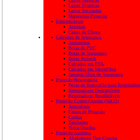
Luvas Nitrílicas
Luvas Térmicas
Luvas Tricotadas
Manguitos Proteção
Impermeáveis
Aventais
Capas de Chuva
Calçados de Segurança
Acessórios
Botas de PVC
Botas de Segurança
Botas Nobuck
Calçados em EVA
Calçados em MicroFibra
Sapatos/Tênis de Segurança
Proteção Respiratória
Peças de Reposição para Respirador
Respiradores Descartáveis
Respiradores Reutilizáveis
Proteção Contra Quedas (NR35)
Acessórios
Cintos de Proteção
Cordas
Talabartes
Trava Quedas
Proteção Auditiva
Abafadores Tipo Concha