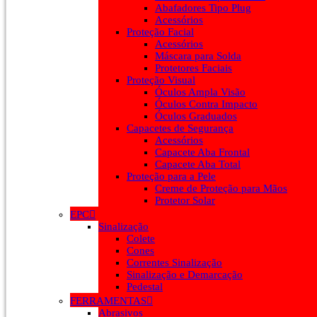
Abafadores Tipo Plug
Acessórios
Proteção Facial
Acessórios
Máscara para Solda
Protetores Faciais
Proteção Visual
Óculos Ampla Visão
Óculos Contra Impacto
Óculos Graduados
Capacetes de Segurança
Acessórios
Capacete Aba Frontal
Capacete Aba Total
Proteção para a Pele
Creme de Proteção para Mãos
Protetor Solar
EPC
Sinalização
Colete
Cones
Correntes Sinalização
Sinalização e Demarcação
Pedestal
FERRAMENTAS
Abrasivos