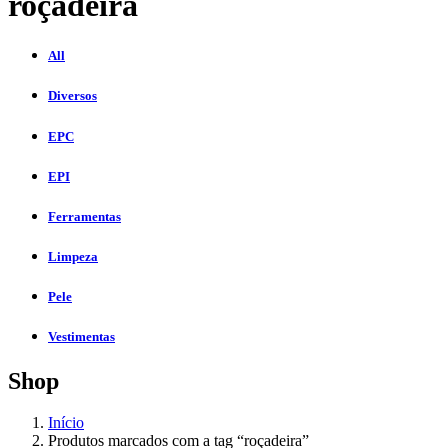
roçadeira
All
Diversos
EPC
EPI
Ferramentas
Limpeza
Pele
Vestimentas
Shop
Início
Produtos marcados com a tag “roçadeira”