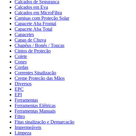
Calçados de Segurança
Calçados em Eva
Calçados em MicroFibra
Camisas com Proteção Solar
Capacete Aba Frontal
Capacete Aba Total
Capacetes
Capas de Chuva
Chapéus / Bonés / Toucas
Cintos de Proteção
Colete
Cones
Cordas
Correntes Sinalização
Creme Proteção das Mãos
Diversos
EPC
EPI
Ferramentas
Ferramentas Elétricas
Ferramentas Manuais
Filtro
Fitas sinalização e Demarcação
Impermeáveis
Limpeza