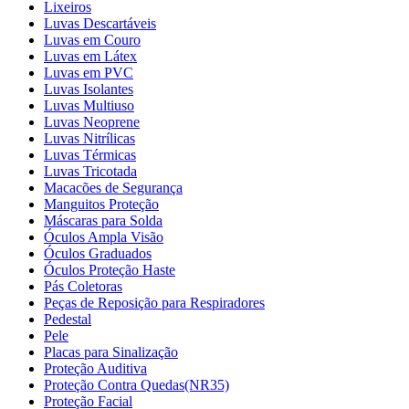
Lixeiros
Luvas Descartáveis
Luvas em Couro
Luvas em Látex
Luvas em PVC
Luvas Isolantes
Luvas Multiuso
Luvas Neoprene
Luvas Nitrílicas
Luvas Térmicas
Luvas Tricotada
Macacões de Segurança
Manguitos Proteção
Máscaras para Solda
Óculos Ampla Visão
Óculos Graduados
Óculos Proteção Haste
Pás Coletoras
Peças de Reposição para Respiradores
Pedestal
Pele
Placas para Sinalização
Proteção Auditiva
Proteção Contra Quedas(NR35)
Proteção Facial