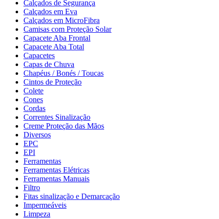
Calçados de Segurança
Calçados em Eva
Calçados em MicroFibra
Camisas com Proteção Solar
Capacete Aba Frontal
Capacete Aba Total
Capacetes
Capas de Chuva
Chapéus / Bonés / Toucas
Cintos de Proteção
Colete
Cones
Cordas
Correntes Sinalização
Creme Proteção das Mãos
Diversos
EPC
EPI
Ferramentas
Ferramentas Elétricas
Ferramentas Manuais
Filtro
Fitas sinalização e Demarcação
Impermeáveis
Limpeza