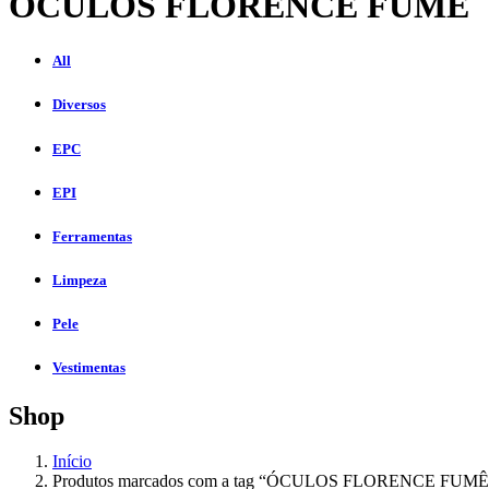
ÓCULOS FLORENCE FUMÊ
All
Diversos
EPC
EPI
Ferramentas
Limpeza
Pele
Vestimentas
Shop
Início
Produtos marcados com a tag “ÓCULOS FLORENCE FUMÊ