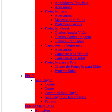
Abafadores Tipo Plug
Acessórios
Proteção Facial
Acessórios
Máscara para Solda
Protetores Faciais
Proteção Visual
Óculos Ampla Visão
Óculos Contra Impacto
Óculos Graduados
Capacetes de Segurança
Acessórios
Capacete Aba Frontal
Capacete Aba Total
Proteção para a Pele
Creme de Proteção para Mãos
Protetor Solar
EPC
Sinalização
Colete
Cones
Correntes Sinalização
Sinalização e Demarcação
Pedestal
FERRAMENTAS
Abrasivos