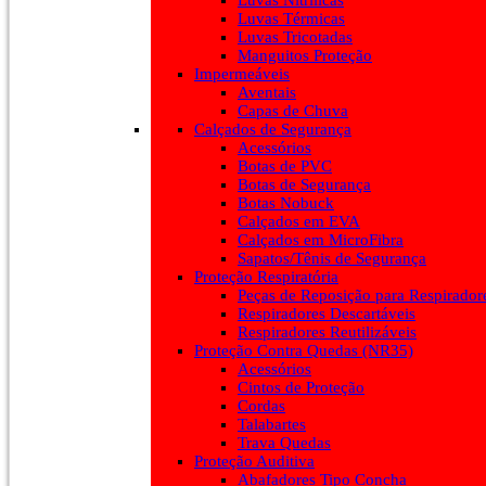
Luvas Nitrílicas
Luvas Térmicas
Luvas Tricotadas
Manguitos Proteção
Impermeáveis
Aventais
Capas de Chuva
Calçados de Segurança
Acessórios
Botas de PVC
Botas de Segurança
Botas Nobuck
Calçados em EVA
Calçados em MicroFibra
Sapatos/Tênis de Segurança
Proteção Respiratória
Peças de Reposição para Respirador
Respiradores Descartáveis
Respiradores Reutilizáveis
Proteção Contra Quedas (NR35)
Acessórios
Cintos de Proteção
Cordas
Talabartes
Trava Quedas
Proteção Auditiva
Abafadores Tipo Concha