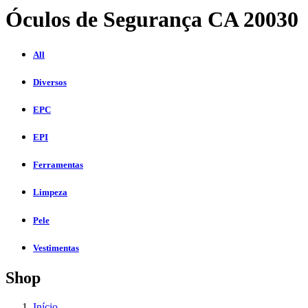
Óculos de Segurança CA 20030
All
Diversos
EPC
EPI
Ferramentas
Limpeza
Pele
Vestimentas
Shop
Início