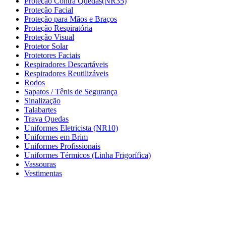
Proteção Contra Quedas(NR35)
Proteção Facial
Proteção para Mãos e Braços
Proteção Respiratória
Proteção Visual
Protetor Solar
Protetores Faciais
Respiradores Descartáveis
Respiradores Reutilizáveis
Rodos
Sapatos / Tênis de Segurança
Sinalização
Talabartes
Trava Quedas
Uniformes Eletricista (NR10)
Uniformes em Brim
Uniformes Profissionais
Uniformes Térmicos (Linha Frigorífica)
Vassouras
Vestimentas