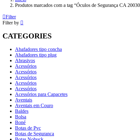
Produtos marcados com a tag “Óculos de Segurança CA 20030
Filter
Filter by
CATEGORIES
Abafadores tipo concha
Abafadores tipo plug
Abrasivos
Acessórios
Acessórios
Acessórios
Acessórios
Acessórios
Acessórios para Capacetes
Aventais
Aventais em Couro
Baldes
Bolsa
Boné
Botas de Pvc
Botas de Segurança
Botas Nobuck