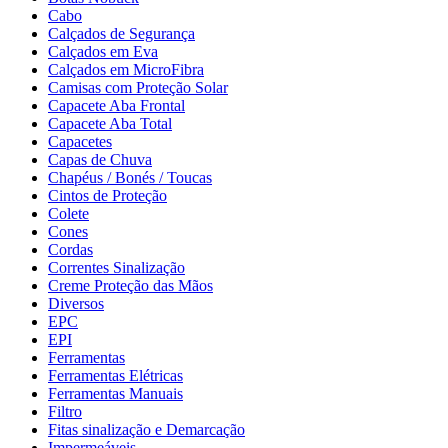
Cabo
Calçados de Segurança
Calçados em Eva
Calçados em MicroFibra
Camisas com Proteção Solar
Capacete Aba Frontal
Capacete Aba Total
Capacetes
Capas de Chuva
Chapéus / Bonés / Toucas
Cintos de Proteção
Colete
Cones
Cordas
Correntes Sinalização
Creme Proteção das Mãos
Diversos
EPC
EPI
Ferramentas
Ferramentas Elétricas
Ferramentas Manuais
Filtro
Fitas sinalização e Demarcação
Impermeáveis