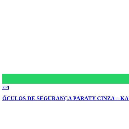
EPI
ÓCULOS DE SEGURANÇA PARATY CINZA – KA
Av. Jorn. Assis Chateaubriand, 836
Liberdade, Campina Grande – PB, 58414-060