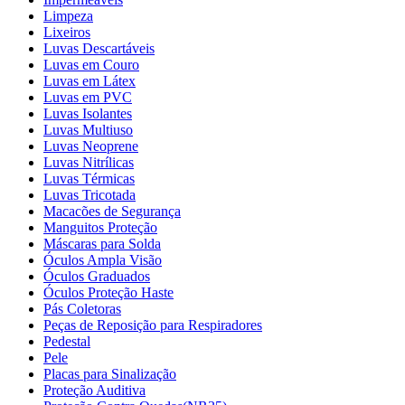
Limpeza
Lixeiros
Luvas Descartáveis
Luvas em Couro
Luvas em Látex
Luvas em PVC
Luvas Isolantes
Luvas Multiuso
Luvas Neoprene
Luvas Nitrílicas
Luvas Térmicas
Luvas Tricotada
Macacões de Segurança
Manguitos Proteção
Máscaras para Solda
Óculos Ampla Visão
Óculos Graduados
Óculos Proteção Haste
Pás Coletoras
Peças de Reposição para Respiradores
Pedestal
Pele
Placas para Sinalização
Proteção Auditiva