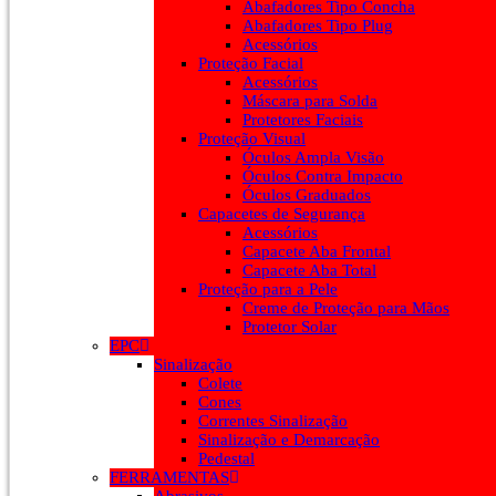
Abafadores Tipo Concha
Abafadores Tipo Plug
Acessórios
Proteção Facial
Acessórios
Máscara para Solda
Protetores Faciais
Proteção Visual
Óculos Ampla Visão
Óculos Contra Impacto
Óculos Graduados
Capacetes de Segurança
Acessórios
Capacete Aba Frontal
Capacete Aba Total
Proteção para a Pele
Creme de Proteção para Mãos
Protetor Solar
EPC
Sinalização
Colete
Cones
Correntes Sinalização
Sinalização e Demarcação
Pedestal
FERRAMENTAS