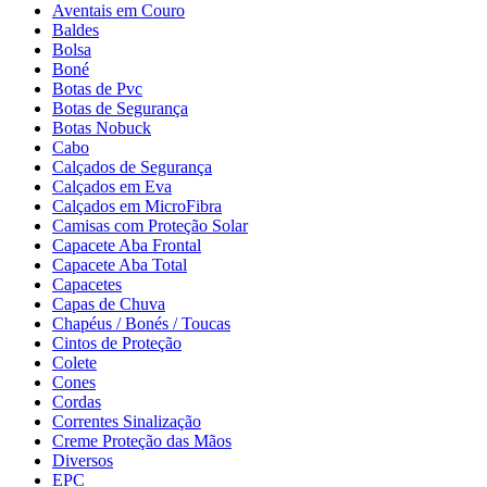
Aventais em Couro
Baldes
Bolsa
Boné
Botas de Pvc
Botas de Segurança
Botas Nobuck
Cabo
Calçados de Segurança
Calçados em Eva
Calçados em MicroFibra
Camisas com Proteção Solar
Capacete Aba Frontal
Capacete Aba Total
Capacetes
Capas de Chuva
Chapéus / Bonés / Toucas
Cintos de Proteção
Colete
Cones
Cordas
Correntes Sinalização
Creme Proteção das Mãos
Diversos
EPC