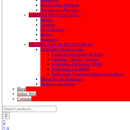
Abrasivos
Ferramentas Elétricas
Ferramentas Manuais
LIMPEZA PROFISSIONAL
Baldes
Lixeiros
Pás Coletoras
Rodos
Vassouras
VESTIMENTA DE SEGURANÇA
Uniformes Profissionais
Camisas com Proteção Solar
Chapéus / Bonés / Toucas
Uniformes Eletricista NR10
Uniformes em BRIM
Uniformes Térmicos (Linha Frigorífica)
Macacões de Segurança
Aventais em Couro
Blog
Sobre Nós
Contato
0