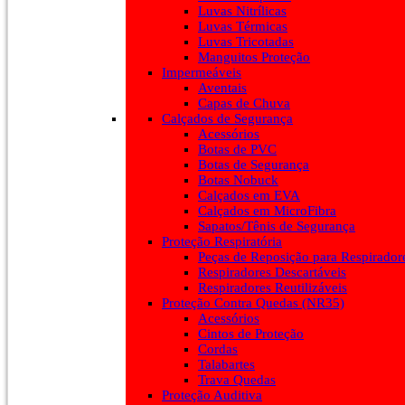
Luvas Nitrílicas
Luvas Térmicas
Luvas Tricotadas
Manguitos Proteção
Impermeáveis
Aventais
Capas de Chuva
Calçados de Segurança
Acessórios
Botas de PVC
Botas de Segurança
Botas Nobuck
Calçados em EVA
Calçados em MicroFibra
Sapatos/Tênis de Segurança
Proteção Respiratória
Peças de Reposição para Respirador
Respiradores Descartáveis
Respiradores Reutilizáveis
Proteção Contra Quedas (NR35)
Acessórios
Cintos de Proteção
Cordas
Talabartes
Trava Quedas
Proteção Auditiva