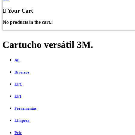
Your Cart
No products in the cart.:
Cartucho versátil 3M.
All
Diversos
EPC
EPI
Ferramentas
Limpeza
Pele