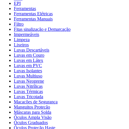
EPI
Ferramentas
Ferramentas Elétricas
Ferramentas Manuais
Filtro
Fitas sinalização e Demarcação
Impermeáveis
Limpeza
Lixeiros
Luvas Descartáveis
Luvas em Couro
Luvas em Látex
Luvas em PVC
Luvas Isolantes
Luvas Multiuso
Luvas Neoprene
Luvas Nitrílicas
Luvas Térmicas
Luvas Tricotada
Macacões de Segurança
Manguitos Proteção
Máscaras para Solda
Óculos Ampla Visão
Óculos Graduados
Óculos Proteção Haste