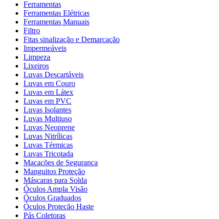
Ferramentas
Ferramentas Elétricas
Ferramentas Manuais
Filtro
Fitas sinalização e Demarcação
Impermeáveis
Limpeza
Lixeiros
Luvas Descartáveis
Luvas em Couro
Luvas em Látex
Luvas em PVC
Luvas Isolantes
Luvas Multiuso
Luvas Neoprene
Luvas Nitrílicas
Luvas Térmicas
Luvas Tricotada
Macacões de Segurança
Manguitos Proteção
Máscaras para Solda
Óculos Ampla Visão
Óculos Graduados
Óculos Proteção Haste
Pás Coletoras