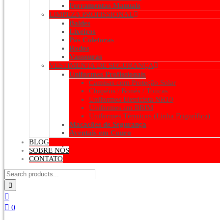
Ferramentas Manuais
LIMPEZA PROFISSIONAL
Baldes
Lixeiros
Pás Coletoras
Rodos
Vassouras
VESTIMENTA DE SEGURANÇA
Uniformes Profissionais
Camisas com Proteção Solar
Chapéus / Bonés / Toucas
Uniformes Eletricista NR10
Uniformes em BRIM
Uniformes Térmicos (Linha Frigorífica)
Macacões de Segurança
Aventais em Couro
BLOG
SOBRE NÓS
CONTATO
0