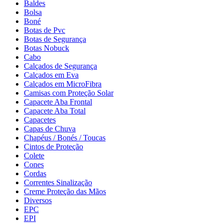
Baldes
Bolsa
Boné
Botas de Pvc
Botas de Segurança
Botas Nobuck
Cabo
Calçados de Segurança
Calçados em Eva
Calçados em MicroFibra
Camisas com Proteção Solar
Capacete Aba Frontal
Capacete Aba Total
Capacetes
Capas de Chuva
Chapéus / Bonés / Toucas
Cintos de Proteção
Colete
Cones
Cordas
Correntes Sinalização
Creme Proteção das Mãos
Diversos
EPC
EPI