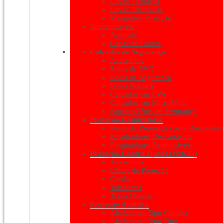
Luvas Térmicas
Luvas Tricotadas
Manguitos Proteção
Impermeáveis
Aventais
Capas de Chuva
Calçados de Segurança
Acessórios
Botas de PVC
Botas de Segurança
Botas Nobuck
Calçados em EVA
Calçados em MicroFibra
Sapatos/Tênis de Segurança
Proteção Respiratória
Peças de Reposição para Respirador
Respiradores Descartáveis
Respiradores Reutilizáveis
Proteção Contra Quedas (NR35)
Acessórios
Cintos de Proteção
Cordas
Talabartes
Trava Quedas
Proteção Auditiva
Abafadores Tipo Concha
Abafadores Tipo Plug