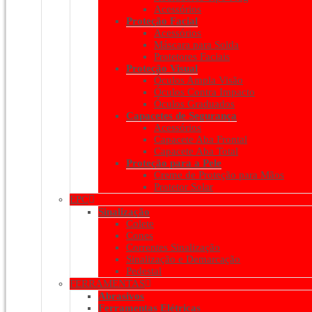
Acessórios
Proteção Facial
Acessórios
Máscara para Solda
Protetores Faciais
Proteção Visual
Óculos Ampla Visão
Óculos Contra Impacto
Óculos Graduados
Capacetes de Segurança
Acessórios
Capacete Aba Frontal
Capacete Aba Total
Proteção para a Pele
Creme de Proteção para Mãos
Protetor Solar
EPC
Sinalização
Colete
Cones
Correntes Sinalização
Sinalização e Demarcação
Pedestal
FERRAMENTAS
Abrasivos
Ferramentas Elétricas