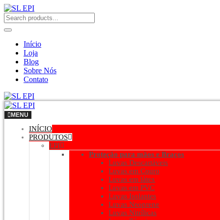
Início
Loja
Blog
Sobre Nós
Contato
MENU
INÍCIO
PRODUTOS
EPI
Proteção para mãos e Braços
Luvas Descartáveis
Luvas em Couro
Luvas em látex
Luvas em PVC
Luvas Isolantes
Luvas Neoprene
Luvas Nitrílicas