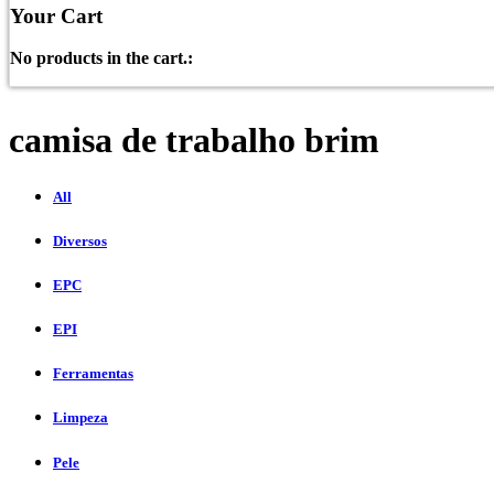
Your Cart
No products in the cart.:
camisa de trabalho brim
All
Diversos
EPC
EPI
Ferramentas
Limpeza
Pele