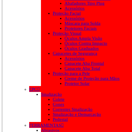
Abafadores Tipo Plug
Acessórios
Proteção Facial
Acessórios
Máscara para Solda
Protetores Faciais
Proteção Visual
Óculos Ampla Visão
Óculos Contra Impacto
Óculos Graduados
Capacetes de Segurança
Acessórios
Capacete Aba Frontal
Capacete Aba Total
Proteção para a Pele
Creme de Proteção para Mãos
Protetor Solar
EPC
Sinalização
Colete
Cones
Correntes Sinalização
Sinalização e Demarcação
Pedestal
FERRAMENTAS
Abrasivos