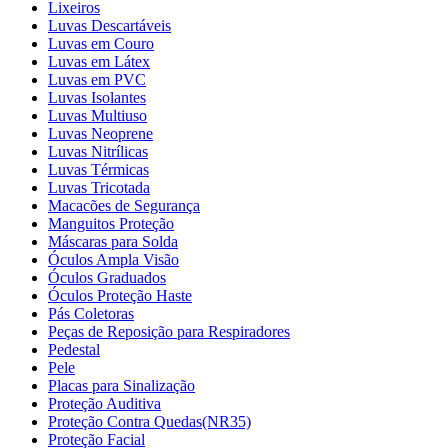
Lixeiros
Luvas Descartáveis
Luvas em Couro
Luvas em Látex
Luvas em PVC
Luvas Isolantes
Luvas Multiuso
Luvas Neoprene
Luvas Nitrílicas
Luvas Térmicas
Luvas Tricotada
Macacões de Segurança
Manguitos Proteção
Máscaras para Solda
Óculos Ampla Visão
Óculos Graduados
Óculos Proteção Haste
Pás Coletoras
Peças de Reposição para Respiradores
Pedestal
Pele
Placas para Sinalização
Proteção Auditiva
Proteção Contra Quedas(NR35)
Proteção Facial