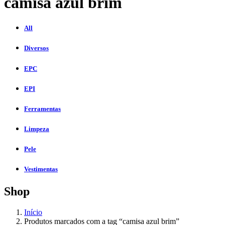
camisa azul brim
All
Diversos
EPC
EPI
Ferramentas
Limpeza
Pele
Vestimentas
Shop
Início
Produtos marcados com a tag “camisa azul brim”