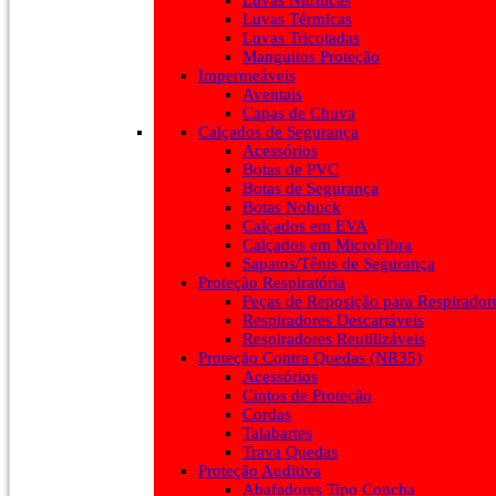
Luvas Nitrílicas
Luvas Térmicas
Luvas Tricotadas
Manguitos Proteção
Impermeáveis
Aventais
Capas de Chuva
Calçados de Segurança
Acessórios
Botas de PVC
Botas de Segurança
Botas Nobuck
Calçados em EVA
Calçados em MicroFibra
Sapatos/Tênis de Segurança
Proteção Respiratória
Peças de Reposição para Respirador
Respiradores Descartáveis
Respiradores Reutilizáveis
Proteção Contra Quedas (NR35)
Acessórios
Cintos de Proteção
Cordas
Talabartes
Trava Quedas
Proteção Auditiva
Abafadores Tipo Concha