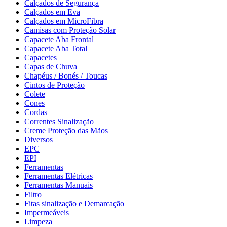
Calçados de Segurança
Calçados em Eva
Calçados em MicroFibra
Camisas com Proteção Solar
Capacete Aba Frontal
Capacete Aba Total
Capacetes
Capas de Chuva
Chapéus / Bonés / Toucas
Cintos de Proteção
Colete
Cones
Cordas
Correntes Sinalização
Creme Proteção das Mãos
Diversos
EPC
EPI
Ferramentas
Ferramentas Elétricas
Ferramentas Manuais
Filtro
Fitas sinalização e Demarcação
Impermeáveis
Limpeza