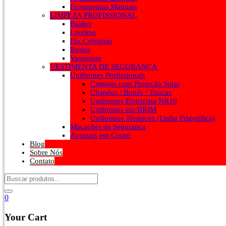
Ferramentas Manuais
LIMPEZA PROFISSIONAL
Baldes
Lixeiros
Pás Coletoras
Rodos
Vassouras
VESTIMENTA DE SEGURANÇA
Uniformes Profissionais
Camisas com Proteção Solar
Chapéus / Bonés / Toucas
Uniformes Eletricista NR10
Uniformes em BRIM
Uniformes Térmicos (Linha Frigorífica)
Macacões de Segurança
Aventais em Couro
Blog
Sobre Nós
Contato
0
Your Cart