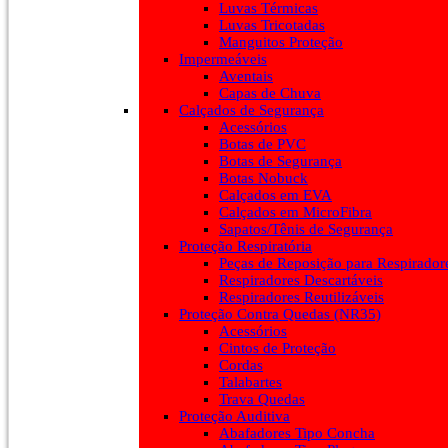
Luvas Térmicas
Luvas Tricotadas
Manguitos Proteção
Impermeáveis
Aventais
Capas de Chuva
Calçados de Segurança
Acessórios
Botas de PVC
Botas de Segurança
Botas Nobuck
Calçados em EVA
Calçados em MicroFibra
Sapatos/Tênis de Segurança
Proteção Respiratória
Peças de Reposição para Respirador
Respiradores Descartáveis
Respiradores Reutilizáveis
Proteção Contra Quedas (NR35)
Acessórios
Cintos de Proteção
Cordas
Talabartes
Trava Quedas
Proteção Auditiva
Abafadores Tipo Concha