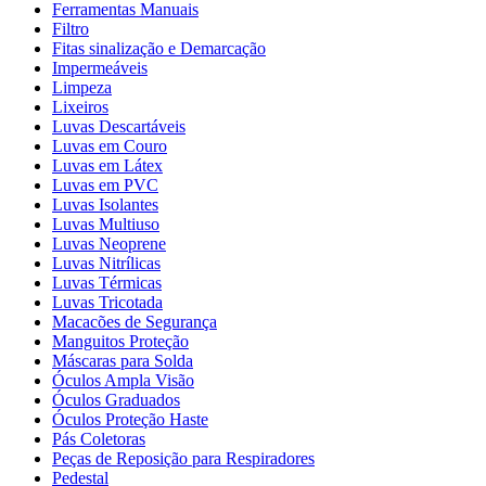
Ferramentas Manuais
Filtro
Fitas sinalização e Demarcação
Impermeáveis
Limpeza
Lixeiros
Luvas Descartáveis
Luvas em Couro
Luvas em Látex
Luvas em PVC
Luvas Isolantes
Luvas Multiuso
Luvas Neoprene
Luvas Nitrílicas
Luvas Térmicas
Luvas Tricotada
Macacões de Segurança
Manguitos Proteção
Máscaras para Solda
Óculos Ampla Visão
Óculos Graduados
Óculos Proteção Haste
Pás Coletoras
Peças de Reposição para Respiradores
Pedestal