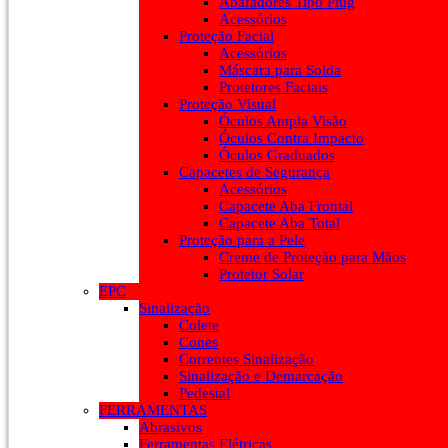
Abafadores Tipo Plug
Acessórios
Proteção Facial
Acessórios
Máscara para Solda
Protetores Faciais
Proteção Visual
Óculos Ampla Visão
Óculos Contra Impacto
Óculos Graduados
Capacetes de Segurança
Acessórios
Capacete Aba Frontal
Capacete Aba Total
Proteção para a Pele
Creme de Proteção para Mãos
Protetor Solar
EPC
Sinalização
Colete
Cones
Correntes Sinalização
Sinalização e Demarcação
Pedestal
FERRAMENTAS
Abrasivos
Ferramentas Elétricas