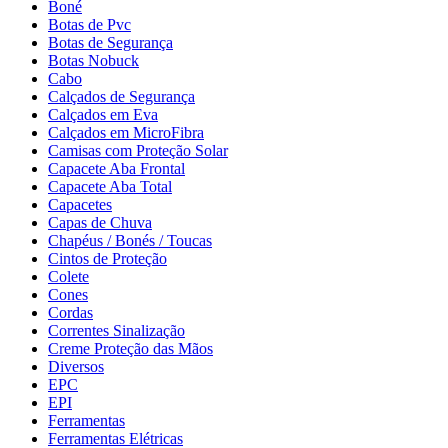
Boné
Botas de Pvc
Botas de Segurança
Botas Nobuck
Cabo
Calçados de Segurança
Calçados em Eva
Calçados em MicroFibra
Camisas com Proteção Solar
Capacete Aba Frontal
Capacete Aba Total
Capacetes
Capas de Chuva
Chapéus / Bonés / Toucas
Cintos de Proteção
Colete
Cones
Cordas
Correntes Sinalização
Creme Proteção das Mãos
Diversos
EPC
EPI
Ferramentas
Ferramentas Elétricas