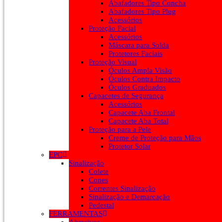
Abafadores Tipo Concha
Abafadores Tipo Plug
Acessórios
Proteção Facial
Acessórios
Máscara para Solda
Protetores Faciais
Proteção Visual
Óculos Ampla Visão
Óculos Contra Impacto
Óculos Graduados
Capacetes de Segurança
Acessórios
Capacete Aba Frontal
Capacete Aba Total
Proteção para a Pele
Creme de Proteção para Mãos
Protetor Solar
EPC
Sinalização
Colete
Cones
Correntes Sinalização
Sinalização e Demarcação
Pedestal
FERRAMENTAS