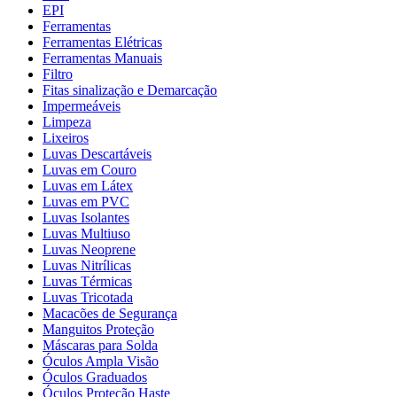
EPI
Ferramentas
Ferramentas Elétricas
Ferramentas Manuais
Filtro
Fitas sinalização e Demarcação
Impermeáveis
Limpeza
Lixeiros
Luvas Descartáveis
Luvas em Couro
Luvas em Látex
Luvas em PVC
Luvas Isolantes
Luvas Multiuso
Luvas Neoprene
Luvas Nitrílicas
Luvas Térmicas
Luvas Tricotada
Macacões de Segurança
Manguitos Proteção
Máscaras para Solda
Óculos Ampla Visão
Óculos Graduados
Óculos Proteção Haste