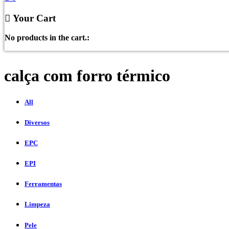
Your Cart
No products in the cart.:
calça com forro térmico
All
Diversos
EPC
EPI
Ferramentas
Limpeza
Pele