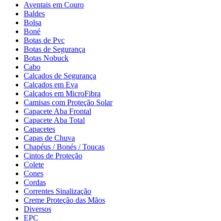
Aventais em Couro
Baldes
Bolsa
Boné
Botas de Pvc
Botas de Segurança
Botas Nobuck
Cabo
Calçados de Segurança
Calçados em Eva
Calçados em MicroFibra
Camisas com Proteção Solar
Capacete Aba Frontal
Capacete Aba Total
Capacetes
Capas de Chuva
Chapéus / Bonés / Toucas
Cintos de Proteção
Colete
Cones
Cordas
Correntes Sinalização
Creme Proteção das Mãos
Diversos
EPC