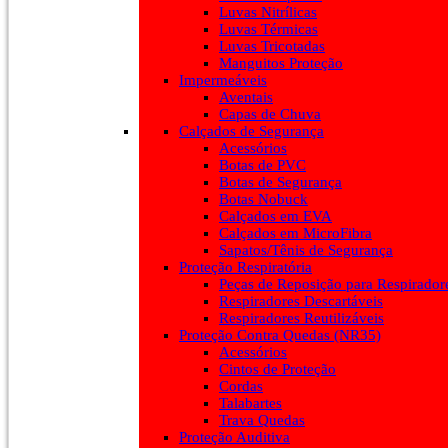
Luvas Nitrílicas
Luvas Térmicas
Luvas Tricotadas
Manguitos Proteção
Impermeáveis
Aventais
Capas de Chuva
Calçados de Segurança
Acessórios
Botas de PVC
Botas de Segurança
Botas Nobuck
Calçados em EVA
Calçados em MicroFibra
Sapatos/Tênis de Segurança
Proteção Respiratória
Peças de Reposição para Respirador
Respiradores Descartáveis
Respiradores Reutilizáveis
Proteção Contra Quedas (NR35)
Acessórios
Cintos de Proteção
Cordas
Talabartes
Trava Quedas
Proteção Auditiva