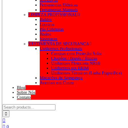
Abrasivos
Ferramentas Elétricas
Ferramentas Manuais
LIMPEZA PROFISSIONAL
Baldes
Lixeiros
Pás Coletoras
Rodos
Vassouras
VESTIMENTA DE SEGURANÇA
Uniformes Profissionais
Camisas com Proteção Solar
Chapéus / Bonés / Toucas
Uniformes Eletricista NR10
Uniformes em BRIM
Uniformes Térmicos (Linha Frigorífica)
Macacões de Segurança
Aventais em Couro
Blog
Sobre Nós
Contato
0