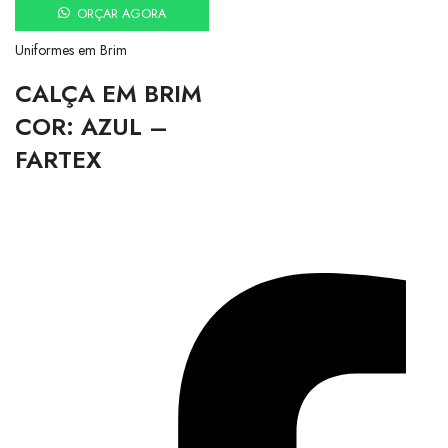
ORÇAR AGORA
Uniformes em Brim
CALÇA EM BRIM
COR: AZUL –
FARTEX
Av. Jorn. Assis Chateaubriand, 836
Liberdade, Campina Grande – PB, 58414-060