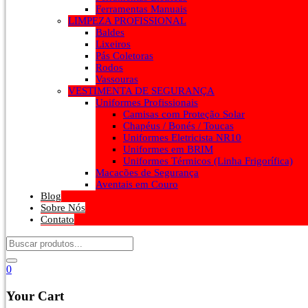
Ferramentas Manuais
LIMPEZA PROFISSIONAL
Baldes
Lixeiros
Pás Coletoras
Rodos
Vassouras
VESTIMENTA DE SEGURANÇA
Uniformes Profissionais
Camisas com Proteção Solar
Chapéus / Bonés / Toucas
Uniformes Eletricista NR10
Uniformes em BRIM
Uniformes Térmicos (Linha Frigorífica)
Macacões de Segurança
Aventais em Couro
Blog
Sobre Nós
Contato
0
Your Cart