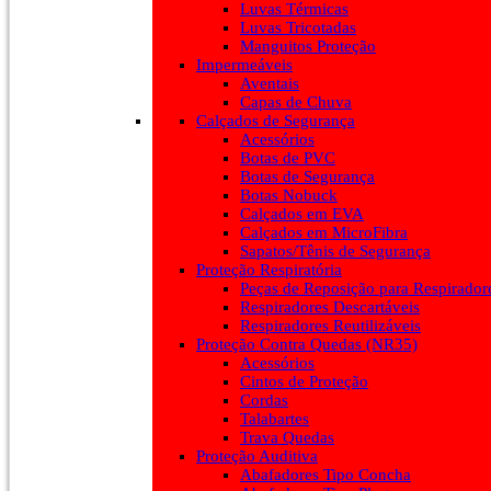
Luvas Térmicas
Luvas Tricotadas
Manguitos Proteção
Impermeáveis
Aventais
Capas de Chuva
Calçados de Segurança
Acessórios
Botas de PVC
Botas de Segurança
Botas Nobuck
Calçados em EVA
Calçados em MicroFibra
Sapatos/Tênis de Segurança
Proteção Respiratória
Peças de Reposição para Respirador
Respiradores Descartáveis
Respiradores Reutilizáveis
Proteção Contra Quedas (NR35)
Acessórios
Cintos de Proteção
Cordas
Talabartes
Trava Quedas
Proteção Auditiva
Abafadores Tipo Concha