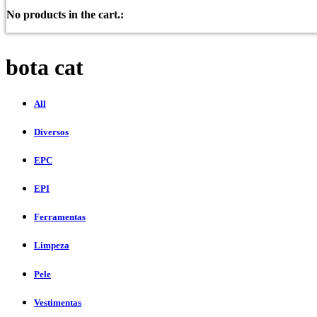
No products in the cart.:
bota cat
All
Diversos
EPC
EPI
Ferramentas
Limpeza
Pele
Vestimentas