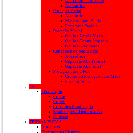
Abafadores Tipo Plug
Acessórios
Proteção Facial
Acessórios
Máscara para Solda
Protetores Faciais
Proteção Visual
Óculos Ampla Visão
Óculos Contra Impacto
Óculos Graduados
Capacetes de Segurança
Acessórios
Capacete Aba Frontal
Capacete Aba Total
Proteção para a Pele
Creme de Proteção para Mãos
Protetor Solar
EPC
Sinalização
Colete
Cones
Correntes Sinalização
Sinalização e Demarcação
Pedestal
FERRAMENTAS
Abrasivos
Ferramentas Elétricas