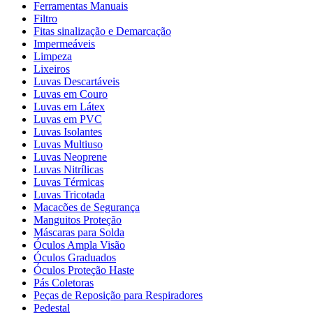
Ferramentas Manuais
Filtro
Fitas sinalização e Demarcação
Impermeáveis
Limpeza
Lixeiros
Luvas Descartáveis
Luvas em Couro
Luvas em Látex
Luvas em PVC
Luvas Isolantes
Luvas Multiuso
Luvas Neoprene
Luvas Nitrílicas
Luvas Térmicas
Luvas Tricotada
Macacões de Segurança
Manguitos Proteção
Máscaras para Solda
Óculos Ampla Visão
Óculos Graduados
Óculos Proteção Haste
Pás Coletoras
Peças de Reposição para Respiradores
Pedestal