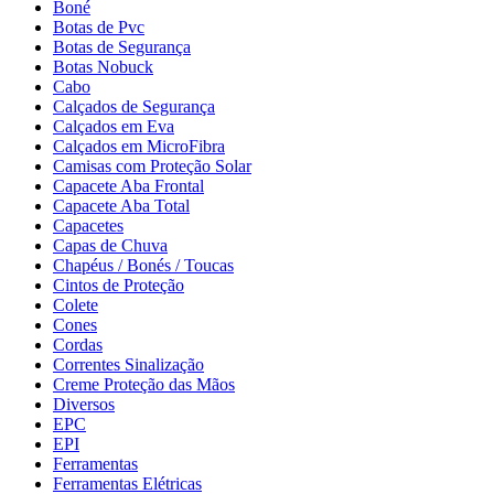
Boné
Botas de Pvc
Botas de Segurança
Botas Nobuck
Cabo
Calçados de Segurança
Calçados em Eva
Calçados em MicroFibra
Camisas com Proteção Solar
Capacete Aba Frontal
Capacete Aba Total
Capacetes
Capas de Chuva
Chapéus / Bonés / Toucas
Cintos de Proteção
Colete
Cones
Cordas
Correntes Sinalização
Creme Proteção das Mãos
Diversos
EPC
EPI
Ferramentas
Ferramentas Elétricas