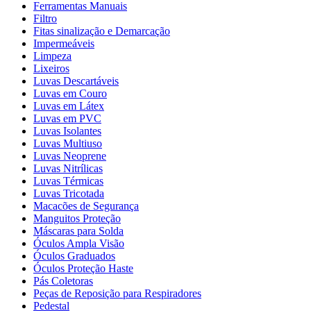
Ferramentas Manuais
Filtro
Fitas sinalização e Demarcação
Impermeáveis
Limpeza
Lixeiros
Luvas Descartáveis
Luvas em Couro
Luvas em Látex
Luvas em PVC
Luvas Isolantes
Luvas Multiuso
Luvas Neoprene
Luvas Nitrílicas
Luvas Térmicas
Luvas Tricotada
Macacões de Segurança
Manguitos Proteção
Máscaras para Solda
Óculos Ampla Visão
Óculos Graduados
Óculos Proteção Haste
Pás Coletoras
Peças de Reposição para Respiradores
Pedestal