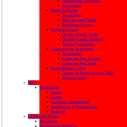
Abafadores Tipo Plug
Acessórios
Proteção Facial
Acessórios
Máscara para Solda
Protetores Faciais
Proteção Visual
Óculos Ampla Visão
Óculos Contra Impacto
Óculos Graduados
Capacetes de Segurança
Acessórios
Capacete Aba Frontal
Capacete Aba Total
Proteção para a Pele
Creme de Proteção para Mãos
Protetor Solar
EPC
Sinalização
Colete
Cones
Correntes Sinalização
Sinalização e Demarcação
Pedestal
FERRAMENTAS
Abrasivos
Ferramentas Elétricas