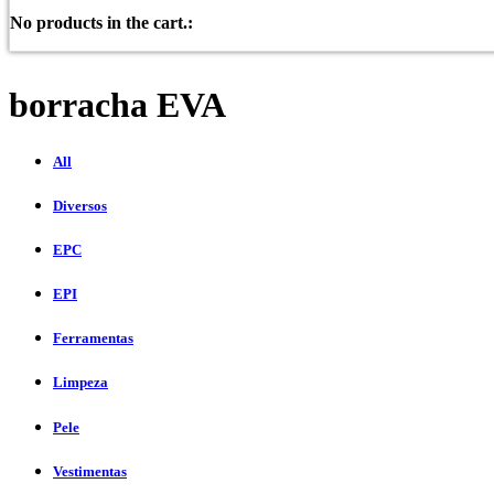
No products in the cart.:
borracha EVA
All
Diversos
EPC
EPI
Ferramentas
Limpeza
Pele
Vestimentas