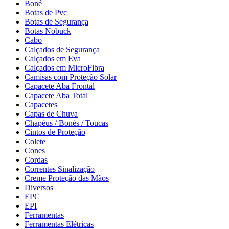
Boné
Botas de Pvc
Botas de Segurança
Botas Nobuck
Cabo
Calçados de Segurança
Calçados em Eva
Calçados em MicroFibra
Camisas com Proteção Solar
Capacete Aba Frontal
Capacete Aba Total
Capacetes
Capas de Chuva
Chapéus / Bonés / Toucas
Cintos de Proteção
Colete
Cones
Cordas
Correntes Sinalização
Creme Proteção das Mãos
Diversos
EPC
EPI
Ferramentas
Ferramentas Elétricas