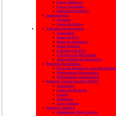
Luvas Térmicas
Luvas Tricotadas
Manguitos Proteção
Impermeáveis
Aventais
Capas de Chuva
Calçados de Segurança
Acessórios
Botas de PVC
Botas de Segurança
Botas Nobuck
Calçados em EVA
Calçados em MicroFibra
Sapatos/Tênis de Segurança
Proteção Respiratória
Peças de Reposição para Respirador
Respiradores Descartáveis
Respiradores Reutilizáveis
Proteção Contra Quedas (NR35)
Acessórios
Cintos de Proteção
Cordas
Talabartes
Trava Quedas
Proteção Auditiva
Abafadores Tipo Concha