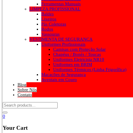
Ferramentas Manuais
LIMPEZA PROFISSIONAL
Baldes
Lixeiros
Pás Coletoras
Rodos
Vassouras
VESTIMENTA DE SEGURANÇA
Uniformes Profissionais
Camisas com Proteção Solar
Chapéus / Bonés / Toucas
Uniformes Eletricista NR10
Uniformes em BRIM
Uniformes Térmicos (Linha Frigorífica)
Macacões de Segurança
Aventais em Couro
Blog
Sobre Nós
Contato
0
Your Cart