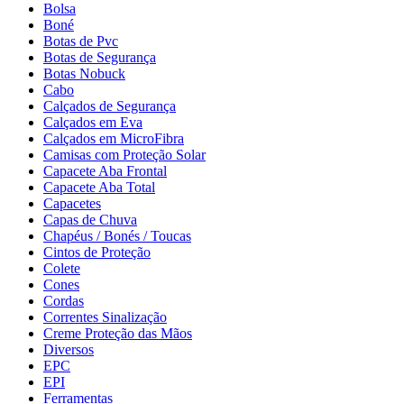
Bolsa
Boné
Botas de Pvc
Botas de Segurança
Botas Nobuck
Cabo
Calçados de Segurança
Calçados em Eva
Calçados em MicroFibra
Camisas com Proteção Solar
Capacete Aba Frontal
Capacete Aba Total
Capacetes
Capas de Chuva
Chapéus / Bonés / Toucas
Cintos de Proteção
Colete
Cones
Cordas
Correntes Sinalização
Creme Proteção das Mãos
Diversos
EPC
EPI
Ferramentas