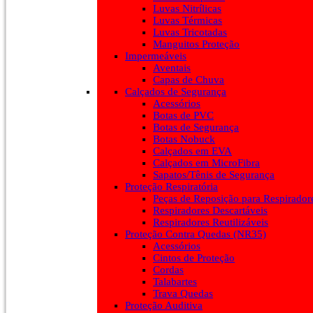
Luvas Nitrílicas
Luvas Térmicas
Luvas Tricotadas
Manguitos Proteção
Impermeáveis
Aventais
Capas de Chuva
Calçados de Segurança
Acessórios
Botas de PVC
Botas de Segurança
Botas Nobuck
Calçados em EVA
Calçados em MicroFibra
Sapatos/Tênis de Segurança
Proteção Respiratória
Peças de Reposição para Respirador
Respiradores Descartáveis
Respiradores Reutilizáveis
Proteção Contra Quedas (NR35)
Acessórios
Cintos de Proteção
Cordas
Talabartes
Trava Quedas
Proteção Auditiva