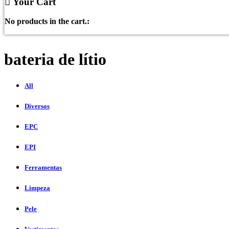
Your Cart
No products in the cart.:
bateria de lítio
All
Diversos
EPC
EPI
Ferramentas
Limpeza
Pele