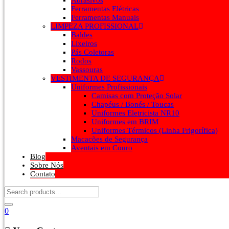
Abrasivos
Ferramentas Elétricas
Ferramentas Manuais
LIMPEZA PROFISSIONAL
Baldes
Lixeiros
Pás Coletoras
Rodos
Vassouras
VESTIMENTA DE SEGURANÇA
Uniformes Profissionais
Camisas com Proteção Solar
Chapéus / Bonés / Toucas
Uniformes Eletricista NR10
Uniformes em BRIM
Uniformes Térmicos (Linha Frigorífica)
Macacões de Segurança
Aventais em Couro
Blog
Sobre Nós
Contato
0