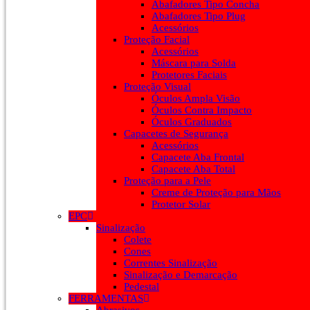
Abafadores Tipo Concha
Abafadores Tipo Plug
Acessórios
Proteção Facial
Acessórios
Máscara para Solda
Protetores Faciais
Proteção Visual
Óculos Ampla Visão
Óculos Contra Impacto
Óculos Graduados
Capacetes de Segurança
Acessórios
Capacete Aba Frontal
Capacete Aba Total
Proteção para a Pele
Creme de Proteção para Mãos
Protetor Solar
EPC
Sinalização
Colete
Cones
Correntes Sinalização
Sinalização e Demarcação
Pedestal
FERRAMENTAS