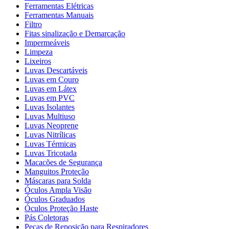
Ferramentas Elétricas
Ferramentas Manuais
Filtro
Fitas sinalização e Demarcação
Impermeáveis
Limpeza
Lixeiros
Luvas Descartáveis
Luvas em Couro
Luvas em Látex
Luvas em PVC
Luvas Isolantes
Luvas Multiuso
Luvas Neoprene
Luvas Nitrílicas
Luvas Térmicas
Luvas Tricotada
Macacões de Segurança
Manguitos Proteção
Máscaras para Solda
Óculos Ampla Visão
Óculos Graduados
Óculos Proteção Haste
Pás Coletoras
Peças de Reposição para Respiradores