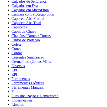
Calçados de Segurança
Calçados em Eva
Calçados em MicroFibra
Camisas com Proteção Solar
Capacete Aba Frontal
Capacete Aba Total
Capacetes
Capas de Chuva
Chapéus / Bonés / Toucas
Cintos de Proteção
Colete
Cones
Cordas
Correntes Sinalização
Creme Proteção das Mãos
Diversos
EPC
EPI
Ferramentas
Ferramentas Elétricas
Ferramentas Manuais
Filtro
Fitas sinalização e Demarcação
Impermeáveis
Limpeza