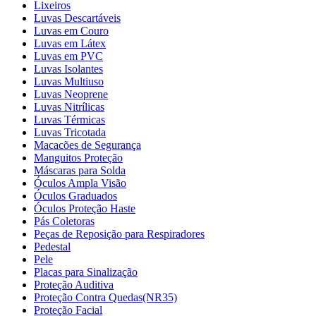
Lixeiros
Luvas Descartáveis
Luvas em Couro
Luvas em Látex
Luvas em PVC
Luvas Isolantes
Luvas Multiuso
Luvas Neoprene
Luvas Nitrílicas
Luvas Térmicas
Luvas Tricotada
Macacões de Segurança
Manguitos Proteção
Máscaras para Solda
Óculos Ampla Visão
Óculos Graduados
Óculos Proteção Haste
Pás Coletoras
Peças de Reposição para Respiradores
Pedestal
Pele
Placas para Sinalização
Proteção Auditiva
Proteção Contra Quedas(NR35)
Proteção Facial