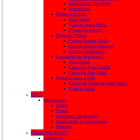
Abafadores Tipo Plug
Acessórios
Proteção Facial
Acessórios
Máscara para Solda
Protetores Faciais
Proteção Visual
Óculos Ampla Visão
Óculos Contra Impacto
Óculos Graduados
Capacetes de Segurança
Acessórios
Capacete Aba Frontal
Capacete Aba Total
Proteção para a Pele
Creme de Proteção para Mãos
Protetor Solar
EPC
Sinalização
Colete
Cones
Correntes Sinalização
Sinalização e Demarcação
Pedestal
FERRAMENTAS
Abrasivos