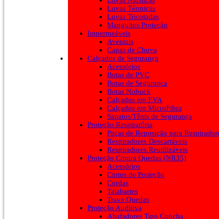
Luvas Nitrílicas
Luvas Térmicas
Luvas Tricotadas
Manguitos Proteção
Impermeáveis
Aventais
Capas de Chuva
Calçados de Segurança
Acessórios
Botas de PVC
Botas de Segurança
Botas Nobuck
Calçados em EVA
Calçados em MicroFibra
Sapatos/Tênis de Segurança
Proteção Respiratória
Peças de Reposição para Respirador
Respiradores Descartáveis
Respiradores Reutilizáveis
Proteção Contra Quedas (NR35)
Acessórios
Cintos de Proteção
Cordas
Talabartes
Trava Quedas
Proteção Auditiva
Abafadores Tipo Concha