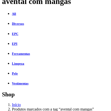
avental com mangas
All
Diversos
EPC
EPI
Ferramentas
Limpeza
Pele
Vestimentas
Shop
Início
Produtos marcados com a tag “avental com mangas”