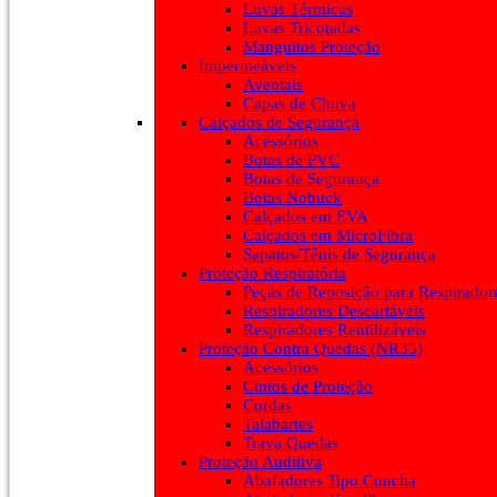
Luvas Térmicas
Luvas Tricotadas
Manguitos Proteção
Impermeáveis
Aventais
Capas de Chuva
Calçados de Segurança
Acessórios
Botas de PVC
Botas de Segurança
Botas Nobuck
Calçados em EVA
Calçados em MicroFibra
Sapatos/Tênis de Segurança
Proteção Respiratória
Peças de Reposição para Respirador
Respiradores Descartáveis
Respiradores Reutilizáveis
Proteção Contra Quedas (NR35)
Acessórios
Cintos de Proteção
Cordas
Talabartes
Trava Quedas
Proteção Auditiva
Abafadores Tipo Concha