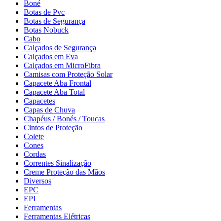
Boné
Botas de Pvc
Botas de Segurança
Botas Nobuck
Cabo
Calçados de Segurança
Calçados em Eva
Calçados em MicroFibra
Camisas com Proteção Solar
Capacete Aba Frontal
Capacete Aba Total
Capacetes
Capas de Chuva
Chapéus / Bonés / Toucas
Cintos de Proteção
Colete
Cones
Cordas
Correntes Sinalização
Creme Proteção das Mãos
Diversos
EPC
EPI
Ferramentas
Ferramentas Elétricas