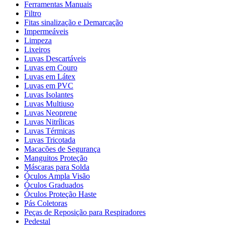
Ferramentas Manuais
Filtro
Fitas sinalização e Demarcação
Impermeáveis
Limpeza
Lixeiros
Luvas Descartáveis
Luvas em Couro
Luvas em Látex
Luvas em PVC
Luvas Isolantes
Luvas Multiuso
Luvas Neoprene
Luvas Nitrílicas
Luvas Térmicas
Luvas Tricotada
Macacões de Segurança
Manguitos Proteção
Máscaras para Solda
Óculos Ampla Visão
Óculos Graduados
Óculos Proteção Haste
Pás Coletoras
Peças de Reposição para Respiradores
Pedestal