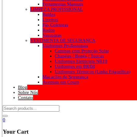
Ferramentas Manuais
LIMPEZA PROFISSIONAL
Baldes
Lixeiros
Pás Coletoras
Rodos
Vassouras
VESTIMENTA DE SEGURANÇA
Uniformes Profissionais
Camisas com Proteção Solar
Chapéus / Bonés / Toucas
Uniformes Eletricista NR10
Uniformes em BRIM
Uniformes Térmicos (Linha Frigorífica)
Macacões de Segurança
Aventais em Couro
Blog
Sobre Nós
Contato
0
Your Cart