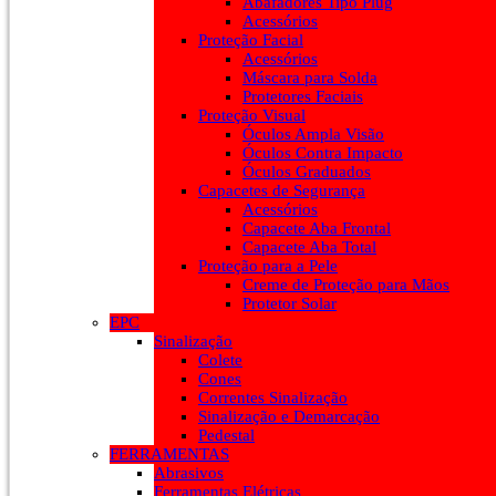
Abafadores Tipo Plug
Acessórios
Proteção Facial
Acessórios
Máscara para Solda
Protetores Faciais
Proteção Visual
Óculos Ampla Visão
Óculos Contra Impacto
Óculos Graduados
Capacetes de Segurança
Acessórios
Capacete Aba Frontal
Capacete Aba Total
Proteção para a Pele
Creme de Proteção para Mãos
Protetor Solar
EPC
Sinalização
Colete
Cones
Correntes Sinalização
Sinalização e Demarcação
Pedestal
FERRAMENTAS
Abrasivos
Ferramentas Elétricas