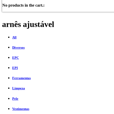
No products in the cart.:
arnês ajustável
All
Diversos
EPC
EPI
Ferramentas
Limpeza
Pele
Vestimentas