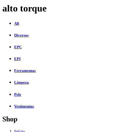
alto torque
All
Diversos
EPC
EPI
Ferramentas
Limpeza
Pele
Vestimentas
Shop
Início