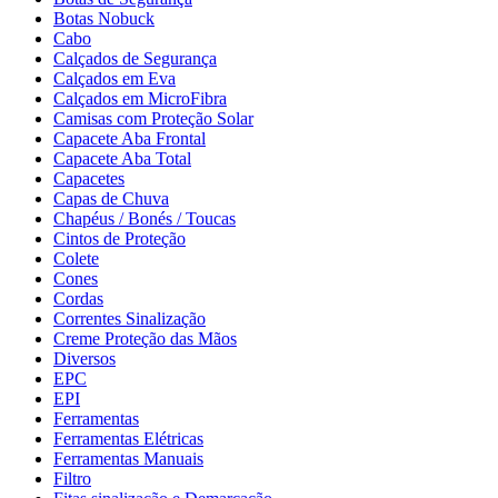
Botas Nobuck
Cabo
Calçados de Segurança
Calçados em Eva
Calçados em MicroFibra
Camisas com Proteção Solar
Capacete Aba Frontal
Capacete Aba Total
Capacetes
Capas de Chuva
Chapéus / Bonés / Toucas
Cintos de Proteção
Colete
Cones
Cordas
Correntes Sinalização
Creme Proteção das Mãos
Diversos
EPC
EPI
Ferramentas
Ferramentas Elétricas
Ferramentas Manuais
Filtro