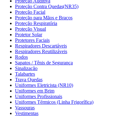
Proteção Auditiva
Proteção Contra Quedas(NR35)
Proteção Facial
Proteção para Mãos e Braços
Proteção Respiratória
Proteção Visual
Protetor Solar
Protetores Faciais
Respiradores Descartáveis
Respiradores Reutilizáveis
Rodos
Sapatos / Tênis de Segurança
Sinalização
Talabartes
Trava Quedas
Uniformes Eletricista (NR10)
Uniformes em Brim
Uniformes Profissionais
Uniformes Térmicos (Linha Frigorífica)
Vassouras
Vestimentas