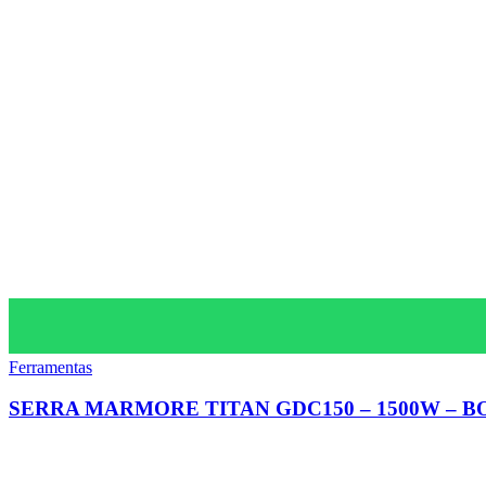
Ferramentas
SERRA MARMORE TITAN GDC150 – 1500W – B
Av. Jorn. Assis Chateaubriand, 836