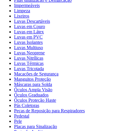
Fitas sinalização e Demarcação
Impermeáveis
Limpeza
Lixeiros
Luvas Descartáveis
Luvas em Couro
Luvas em Látex
Luvas em PVC
Luvas Isolantes
Luvas Multiuso
Luvas Neoprene
Luvas Nitrílicas
Luvas Térmicas
Luvas Tricotada
Macacões de Segurança
Manguitos Proteção
Máscaras para Solda
Óculos Ampla Visão
Óculos Graduados
Óculos Proteção Haste
Pás Coletoras
Peças de Reposição para Respiradores
Pedestal
Pele
Placas para Sinalização