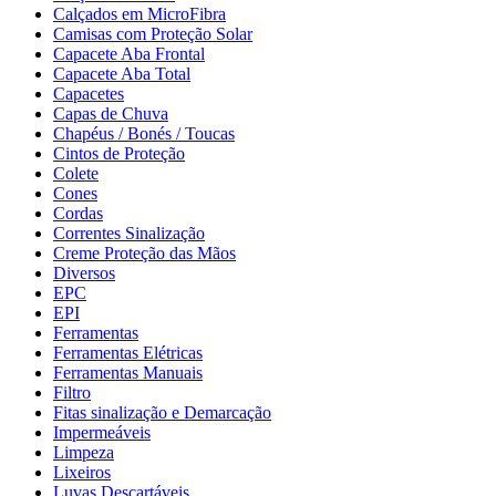
Calçados em MicroFibra
Camisas com Proteção Solar
Capacete Aba Frontal
Capacete Aba Total
Capacetes
Capas de Chuva
Chapéus / Bonés / Toucas
Cintos de Proteção
Colete
Cones
Cordas
Correntes Sinalização
Creme Proteção das Mãos
Diversos
EPC
EPI
Ferramentas
Ferramentas Elétricas
Ferramentas Manuais
Filtro
Fitas sinalização e Demarcação
Impermeáveis
Limpeza
Lixeiros
Luvas Descartáveis