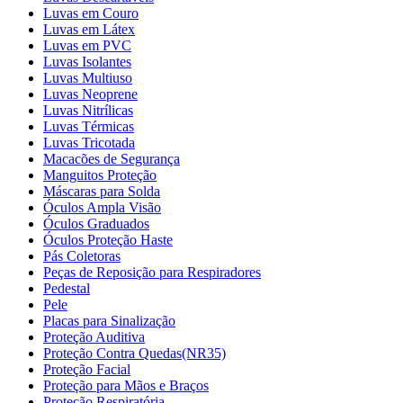
Luvas em Couro
Luvas em Látex
Luvas em PVC
Luvas Isolantes
Luvas Multiuso
Luvas Neoprene
Luvas Nitrílicas
Luvas Térmicas
Luvas Tricotada
Macacões de Segurança
Manguitos Proteção
Máscaras para Solda
Óculos Ampla Visão
Óculos Graduados
Óculos Proteção Haste
Pás Coletoras
Peças de Reposição para Respiradores
Pedestal
Pele
Placas para Sinalização
Proteção Auditiva
Proteção Contra Quedas(NR35)
Proteção Facial
Proteção para Mãos e Braços
Proteção Respiratória