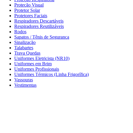
Proteção Visual
Protetor Solar
Protetores Faciais
Respiradores Descartáveis
Respiradores Reutilizáveis
Rodos
Sapatos / Tênis de Segurança
Sinalização
Talabartes
Trava Quedas
Uniformes Eletricista (NR10)
Uniformes em Brim
Uniformes Profissionais
Uniformes Térmicos (Linha Frigorífica)
Vassouras
Vestimentas