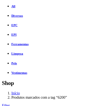
All
Diversos
EPC
EPI
Ferramentas
Limpeza
Pele
Vestimentas
Shop
Início
Produtos marcados com a tag “6200”
Filter