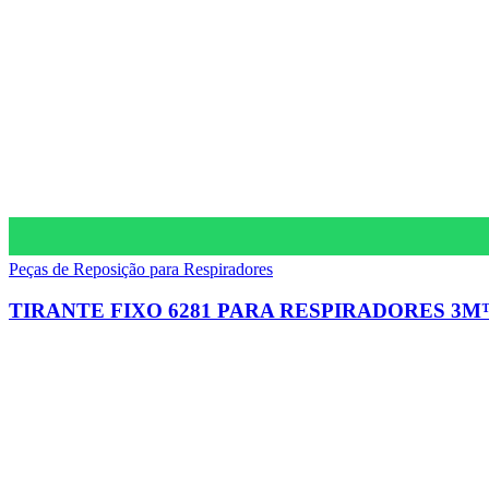
Peças de Reposição para Respiradores
TIRANTE FIXO 6281 PARA RESPIRADORES 3M™
Av. Jorn. Assis Chateaubriand, 836
Liberdade, Campina Grande – PB, 58414-060