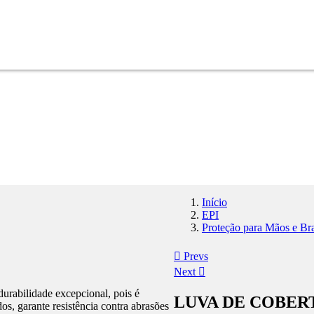
Início
EPI
Proteção para Mãos e Br
Navegação
Prevs
Next
de
Post
durabilidade excepcional, pois é
LUVA DE COBER
s, garante resistência contra abrasões