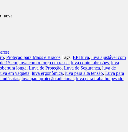
A
: 18728
erest
ro
,
Proteção para Mãos e Braços
Tags:
EPI luva
,
luva ajustável com
 de 15 cm
,
luva com reforço em raspa
,
luva contra abrasões
,
luva
obertura longa
,
Luva de Proteção
,
Luva de Segurança
,
luva de
luva em vaqueta
,
luva ergonômica
,
luva para alta tensão
,
Luva para
 indústrias
,
luva para proteção adicional
,
luva para trabalho pesado
,