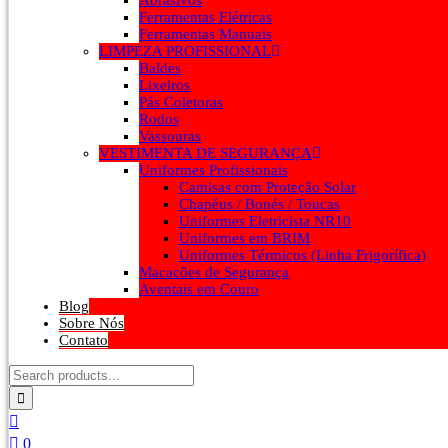
Abrasivos
Ferramentas Elétricas
Ferramentas Manuais
LIMPEZA PROFISSIONAL
Baldes
Lixeiros
Pás Coletoras
Rodos
Vassouras
VESTIMENTA DE SEGURANÇA
Uniformes Profissionais
Camisas com Proteção Solar
Chapéus / Bonés / Toucas
Uniformes Eletricista NR10
Uniformes em BRIM
Uniformes Térmicos (Linha Frigorífica)
Macacões de Segurança
Aventais em Couro
Blog
Sobre Nós
Contato
0