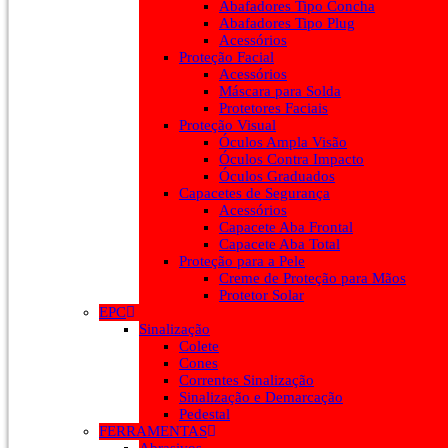
Abafadores Tipo Concha
Abafadores Tipo Plug
Acessórios
Proteção Facial
Acessórios
Máscara para Solda
Protetores Faciais
Proteção Visual
Óculos Ampla Visão
Óculos Contra Impacto
Óculos Graduados
Capacetes de Segurança
Acessórios
Capacete Aba Frontal
Capacete Aba Total
Proteção para a Pele
Creme de Proteção para Mãos
Protetor Solar
EPC
Sinalização
Colete
Cones
Correntes Sinalização
Sinalização e Demarcação
Pedestal
FERRAMENTAS