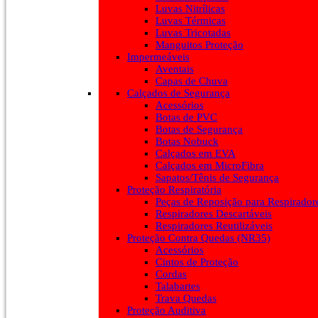
Luvas Nitrílicas
Luvas Térmicas
Luvas Tricotadas
Manguitos Proteção
Impermeáveis
Aventais
Capas de Chuva
Calçados de Segurança
Acessórios
Botas de PVC
Botas de Segurança
Botas Nobuck
Calçados em EVA
Calçados em MicroFibra
Sapatos/Tênis de Segurança
Proteção Respiratória
Peças de Reposição para Respirador
Respiradores Descartáveis
Respiradores Reutilizáveis
Proteção Contra Quedas (NR35)
Acessórios
Cintos de Proteção
Cordas
Talabartes
Trava Quedas
Proteção Auditiva