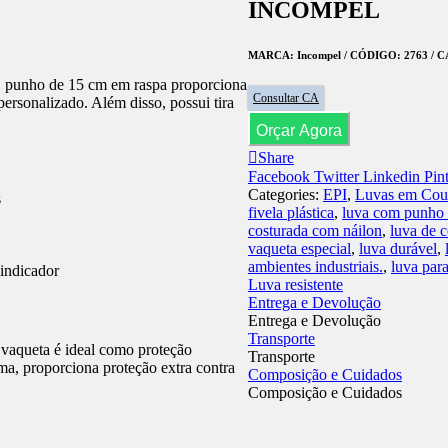
INCOMPEL
MARCA
: Incompel /
CÓDIGO
: 2763 /
C
. O punho de 15 cm em raspa proporciona
Consultar CA
personalizado. Além disso, possui tira
Orçar Agora
Share
Facebook
Twitter
Linkedin
Pint
Categories:
EPI
,
Luvas em Cou
s
fivela plástica
,
luva com punho
costurada com náilon
,
luva de c
vaqueta especial
,
luva durável
,
ambientes industriais.
,
luva para
 indicador
Luva resistente
Entrega e Devolução
Entrega e Devolução
Transporte
 vaqueta é ideal como proteção
Transporte
uma, proporciona proteção extra contra
Composição e Cuidados
Composição e Cuidados